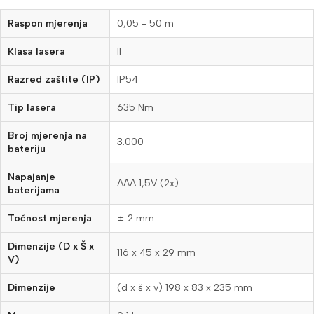
Raspon mjerenja
0,05 - 50 m
Klasa lasera
II
Razred zaštite (IP)
IP54
Tip lasera
635 Nm
Broj mjerenja na
3.000
bateriju
Napajanje
AAA 1,5V (2x)
baterijama
Točnost mjerenja
± 2 mm
Dimenzije (D x Š x
116 x 45 x 29 mm
V)
Dimenzije
(d x š x v) 198 x 83 x 235 mm