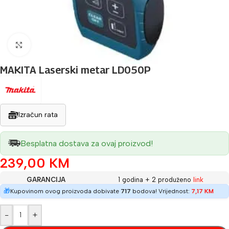
Povećaj sliku
MAKITA Laserski metar LD050P
Izračun rata
Besplatna dostava za ovaj proizvod!
239,00
KM
GARANCIJA
1 godina + 2 produženo
link
🎁
Kupovinom ovog proizvoda dobivate
717
bodova! Vrijednost:
7,17
KM
-
+