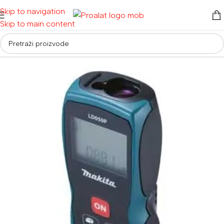
Skip to navigation
Skip to main content
Početna
/
Mjerna tehnika
/
Građevinski laseri i daljinometri