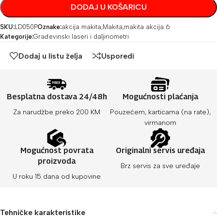
DODAJ U KOŠARICU
SKU:
LD050P
Oznake:
akcija makita
,
Makita
,
makita akcija 6
Kategorije:
Građevinski laseri i daljinometri
Dodaj u listu želja
Usporedi
Besplatna dostava 24/48h
Mogućnosti plaćanja
Za narudžbe preko 200 KM
Pouzećem, karticama (na rate),
virmanom
Mogućnost povrata
Originalni servis uređaja
proizvoda
Brz servis za sve uređaje
U roku 15 dana od kupovine
Tehničke karakteristike