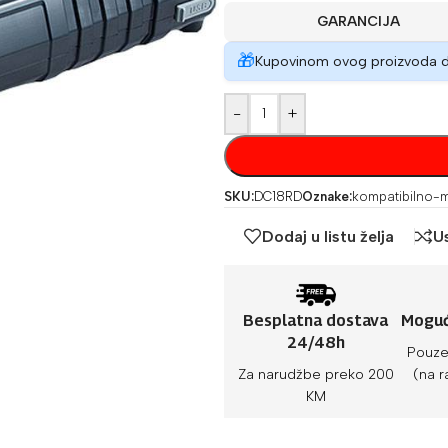
GARANCIJA
🎁
Kupovinom ovog proizvoda 
-
+
SKU:
DC18RD
Oznake:
kompatibilno-m
Dodaj u listu želja
U
Besplatna dostava
Moguć
24/48h
Pouze
Za narudžbe preko 200
(na r
KM