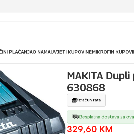
ČINI PLAĆANJA
O NAMA
UVJETI KUPOVINE
MIKROFIN KUPOVI
punjač DC18RD 630868
MAKITA Dupli
630868
Izračun rata
Besplatna dostava za ova
329,60
KM