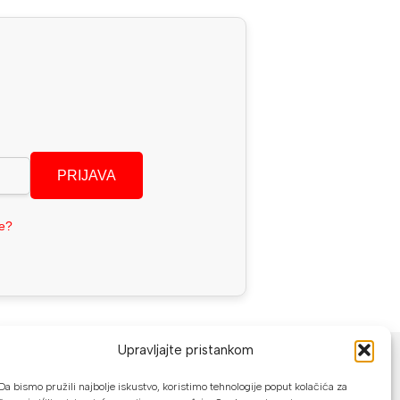
PRIJAVA
se?
NAČINI PLAĆANJA
Upravljajte pristankom
U našoj web trgovini možete platiti:
Da bismo pružili najbolje iskustvo, koristimo tehnologije poput kolačića za