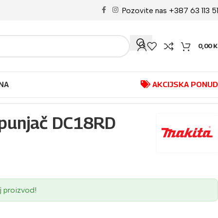
Pozovite nas +387 63 113 5
0,00
K
NA
AKCIJSKA PONU
 punjač DC18RD
j proizvod!