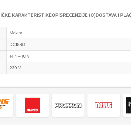
IČKE KARAKTERISTIKE
OPIS
RECENZIJE (0)
DOSTAVA I PLA
Makita
DC18RD
14.4 – 18 V
230 V