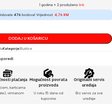
1 godina + 2 produženo
link
dobivate
476
bodova! Vrijednost:
4,76
KM
DODAJ U KOŠARICU
ta
Kategorije:
Bušilice
sporedi
nosti plaćanja
Mogućnost povrata
Originalni servis
proizvoda
uređaja
ćem, karticama
ate), virmanom
U roku 15 dana od
Brz servis za sve
kupovine
uređaje