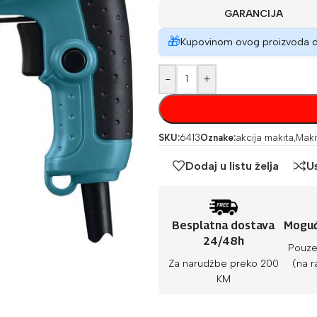
GARANCIJA
🎁
Kupovinom ovog proizvoda 
-
+
SKU:
6413
Oznake:
akcija makita
,
Maki
Dodaj u listu želja
U
Besplatna dostava
Moguć
24/48h
Pouze
Za narudžbe preko 200
(na r
KM