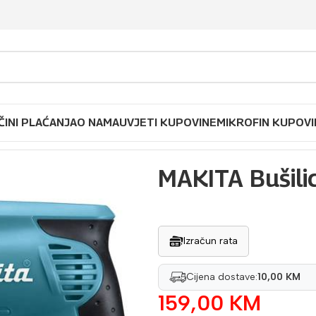
ČINI PLAĆANJA
O NAMA
UVJETI KUPOVINE
MIKROFIN KUPOVI
ca odvijač 6413
MAKITA Bušili
Izračun rata
Cijena dostave:
10,00 KM
159,00
KM