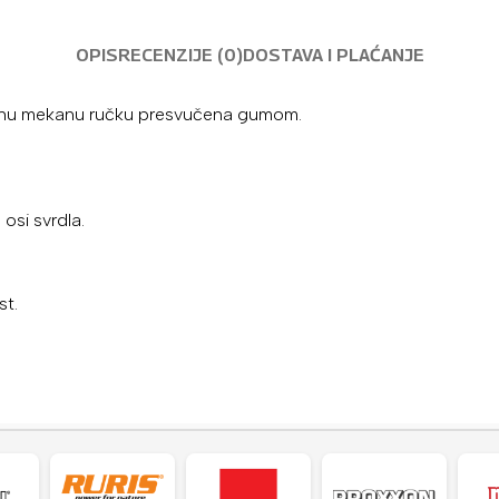
OPIS
RECENZIJE (0)
DOSTAVA I PLAĆANJE
iranu mekanu ručku presvučena gumom.
osi svrdla.
st.