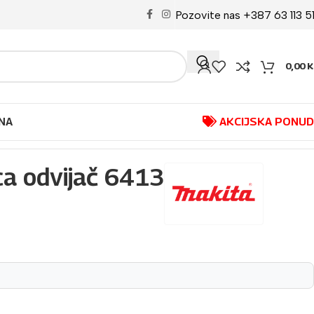
Pozovite nas +387 63 113 5
0,00
K
NA
AKCIJSKA PONU
ca odvijač 6413