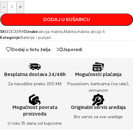
-
+
DODAJ U KOŠARICU
SKU:
DC40RA
Oznake:
akcija makita
,
Makita
,
makita akcija 6
Kategorije:
Baterije i punjači
Dodaj u listu želja
Usporedi
Besplatna dostava 24/48h
Mogućnosti plaćanja
Za narudžbe preko 200 KM
Pouzećem, karticama (na rate),
virmanom
Mogućnost povrata
Originalni servis uređaja
proizvoda
Brz servis za sve uređaje
U roku 15 dana od kupovine