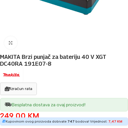
Povećaj sliku
MAKITA Brzi punjač za bateriju 40 V XGT
DC40RA 191E07-8
Izračun rata
Besplatna dostava za ovaj proizvod!
249,00
KM
🎁
Kupovinom ovog proizvoda dobivate
747
bodova! Vrijednost:
7,47
KM