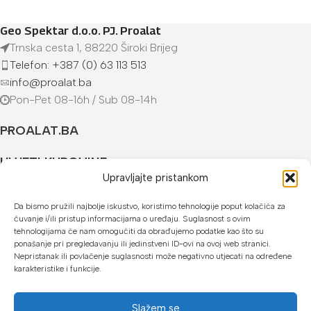
Geo Spektar d.o.o. PJ. Proalat
Trnska cesta 1, 88220 Široki Brijeg
Telefon: +387 (0) 63 113 513
info@proalat.ba
Pon-Pet 08-16h / Sub 08-14h
PROALAT.BA
UVJETI KUPOVINE
Upravljajte pristankom
NAČINI PLAĆANJA
Da bismo pružili najbolje iskustvo, koristimo tehnologije poput kolačića za
čuvanje i/ili pristup informacijama o uređaju. Suglasnost s ovim
U našoj web trgovini možete platiti:
tehnologijama će nam omogućiti da obrađujemo podatke kao što su
ponašanje pri pregledavanju ili jedinstveni ID-ovi na ovoj web stranici.
Kreditnim karticama jednokratno ili do 24 rate
Nepristanak ili povlačenje suglasnosti može negativno utjecati na određene
karakteristike i funkcije.
Općom uplatnicom, virmanom, internet bankarstvom
Gotovinom prilikom preuzimanja
Slažem se