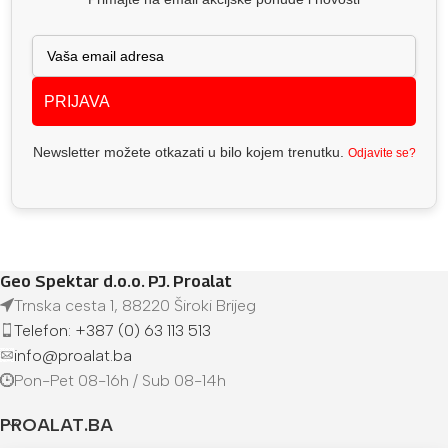
PRIJAVA
Newsletter možete otkazati u bilo kojem trenutku.
Odjavite se?
Geo Spektar d.o.o. PJ. Proalat
Trnska cesta 1, 88220 Široki Brijeg
Telefon: +387 (0) 63 113 513
info@proalat.ba
Pon-Pet 08-16h / Sub 08-14h
PROALAT.BA