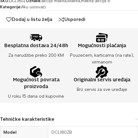
SKU:
DCL180Z
Oznake:
akcija makita
,
Makita
,
makita akcija 6
Kategorije:
Aku usisivači
Dodaj u listu želja
Usporedi
Besplatna dostava 24/48h
Mogućnosti plaćanja
Za narudžbe preko 200 KM
Pouzećem, karticama (na rate),
virmanom
Mogućnost povrata
Originalni servis uređaja
proizvoda
Brz servis za sve uređaje
U roku 15 dana od kupovine
Tehničke karakteristike
Model
DCL180ZB