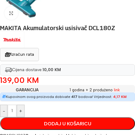
Povećaj sliku
MAKITA Akumulatorski usisivač DCL180Z
Izračun rata
Cijena dostave:
10,00 KM
139,00
KM
GARANCIJA
1 godina + 2 produženo
link
🎁
Kupovinom ovog proizvoda dobivate
417
bodova! Vrijednost:
4,17
KM
-
+
DODAJ U KOŠARICU