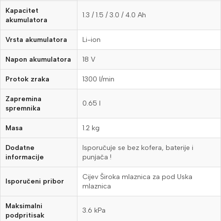
Kapacitet
1.3 / 1.5 / 3.0 / 4.0 Ah
akumulatora
Vrsta akumulatora
Li-ion
Napon akumulatora
18 V
Protok zraka
1300 l/min
Zapremina
0.65 l
spremnika
Masa
1.2 kg
Dodatne
Isporučuje se bez kofera, baterije i
informacije
punjača !
Cijev Široka mlaznica za pod Uska
Isporučeni pribor
mlaznica
Maksimalni
3.6 kPa
podpritisak