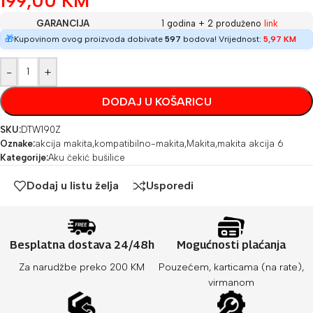
199,00
KM
GARANCIJA
1 godina + 2 produženo
link
🎁
Kupovinom ovog proizvoda dobivate
597
bodova! Vrijednost:
5,97
KM
-
+
DODAJ U KOŠARICU
SKU:
DTW190Z
Oznake:
akcija makita
,
kompatibilno-makita
,
Makita
,
makita akcija 6
Kategorije:
Aku čekić bušilice
Dodaj u listu želja
Usporedi
Besplatna dostava 24/48h
Mogućnosti plaćanja
Za narudžbe preko 200 KM
Pouzećem, karticama (na rate),
virmanom