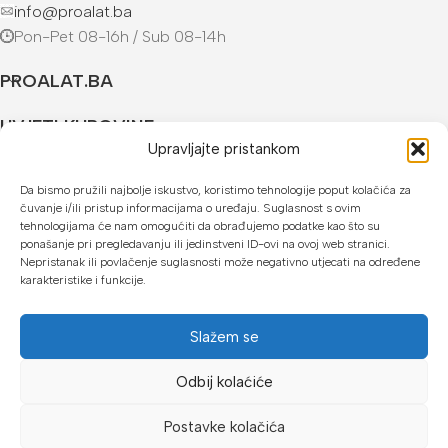
info@proalat.ba
Pon-Pet 08-16h / Sub 08-14h
PROALAT.BA
UVJETI KUPOVINE
Upravljajte pristankom
NAČINI PLAĆANJA
Da bismo pružili najbolje iskustvo, koristimo tehnologije poput kolačića za
čuvanje i/ili pristup informacijama o uređaju. Suglasnost s ovim
U našoj web trgovini možete platiti:
tehnologijama će nam omogućiti da obrađujemo podatke kao što su
ponašanje pri pregledavanju ili jedinstveni ID-ovi na ovoj web stranici.
Kreditnim karticama jednokratno ili do 24 rate
Nepristanak ili povlačenje suglasnosti može negativno utjecati na određene
karakteristike i funkcije.
Općom uplatnicom, virmanom, internet bankarstvom
Gotovinom prilikom preuzimanja
Slažem se
Mikrofin do 18 rata
Odbij kolaćiće
Copyright © 2026 Proalat.ba
Postavke kolačića