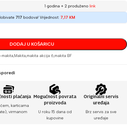
1 godina + 2 produženo
link
dobivate
717
bodova! Vrijednost:
7,17
KM
DODAJ U KOŠARICU
-makita
,
Makita
,
makita akcija 6
,
makita BF
sporedi
nosti plaćanja
Mogućnost povrata
Originalni servis
proizvoda
uređaja
ćem, karticama
ate), virmanom
U roku 15 dana od
Brz servis za sve
kupovine
uređaje