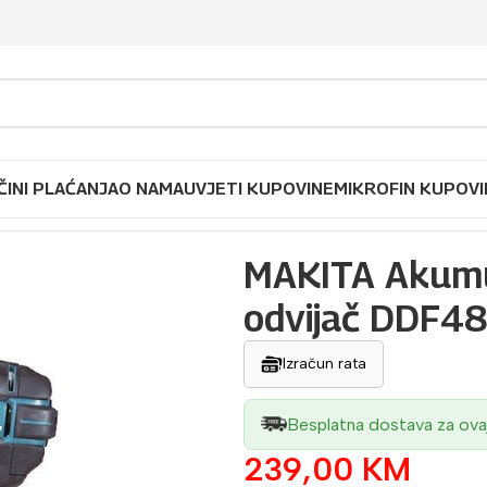
ČINI PLAĆANJA
O NAMA
UVJETI KUPOVINE
MIKROFIN KUPOVI
mulatorska bušilica odvijač DDF482Z
MAKITA Akumul
odvijač DDF4
Izračun rata
Besplatna dostava za ova
239,00
KM