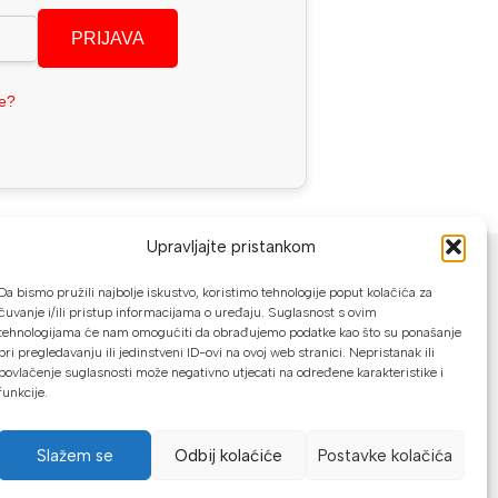
PRIJAVA
se?
NAČINI PLAĆANJA
Upravljajte pristankom
Da bismo pružili najbolje iskustvo, koristimo tehnologije poput kolačića za
U našoj web trgovini možete platiti:
čuvanje i/ili pristup informacijama o uređaju. Suglasnost s ovim
tehnologijama će nam omogućiti da obrađujemo podatke kao što su ponašanje
Kreditnim karticama jednokratno ili do
pri pregledavanju ili jedinstveni ID-ovi na ovoj web stranici. Nepristanak ili
povlačenje suglasnosti može negativno utjecati na određene karakteristike i
24 rate
funkcije.
Općom uplatnicom, virmanom, internet
bankarstvom
Slažem se
Odbij kolaćiće
Postavke kolačića
Gotovinom prilikom preuzimanja