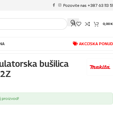
Pozovite nas +387 63 113 5
0,00
K
NA
AKCIJSKA PONU
atorska bušilica
82Z
j proizvod!