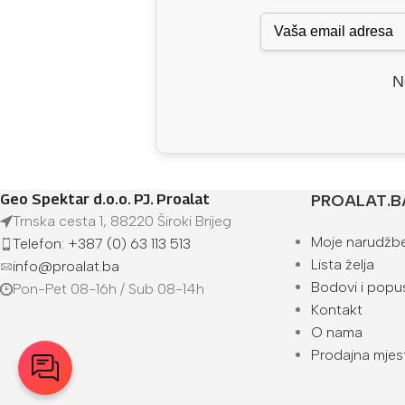
N
Geo Spektar d.o.o. PJ. Proalat
PROALAT.B
Trnska cesta 1, 88220 Široki Brijeg
Moje narudžb
Telefon: +387 (0) 63 113 513
Lista želja
info@proalat.ba
Bodovi i popus
Pon-Pet 08-16h / Sub 08-14h
Kontakt
O nama
Prodajna mjes