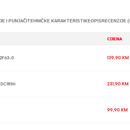
E I PUNJAČI
TEHNIČKE KARAKTERISTIKE
OPIS
RECENZIJE (
CIJENA
139,90
KM
32F63-0
231,90
KM
T DC18SH
99,90
KM