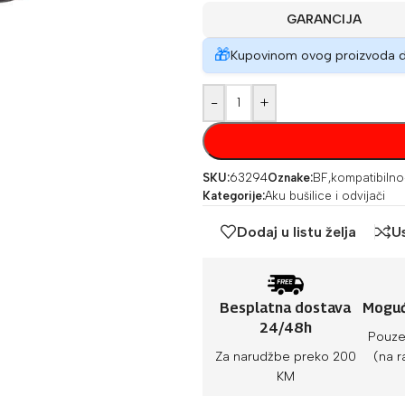
GARANCIJA
🎁
Kupovinom ovog proizvoda 
-
+
SKU:
63294
Oznake:
BF
,
kompatibilno
Kategorije:
Aku bušilice i odvijači
Dodaj u listu želja
U
Besplatna dostava
Moguć
24/48h
Pouze
Za narudžbe preko 200
(na r
KM