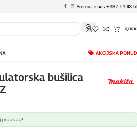
Pozovite nas +387 63 113 5
0,00
K
NA
AKCIJSKA PONU
atorska bušilica
1Z
j proizvod!