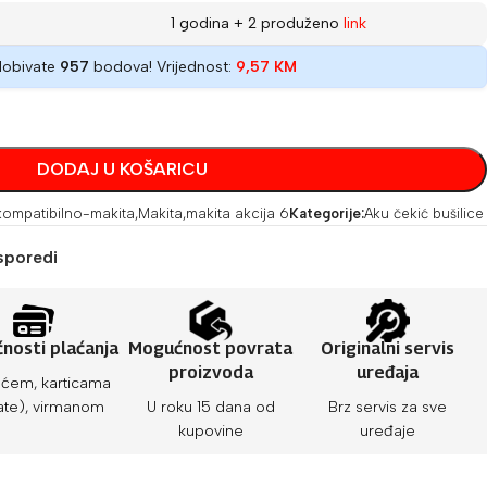
1 godina + 2 produženo
link
dobivate
957
bodova! Vrijednost:
9,57
KM
DODAJ U KOŠARICU
kompatibilno-makita
,
Makita
,
makita akcija 6
Kategorije:
Aku čekić bušilice
sporedi
nosti plaćanja
Mogućnost povrata
Originalni servis
proizvoda
uređaja
ćem, karticama
ate), virmanom
U roku 15 dana od
Brz servis za sve
kupovine
uređaje