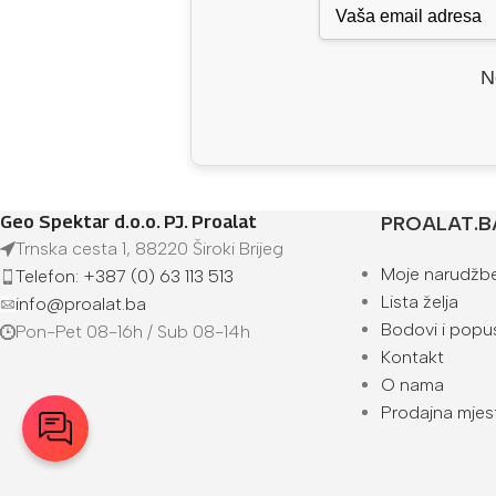
N
Geo Spektar d.o.o. PJ. Proalat
PROALAT.B
Trnska cesta 1, 88220 Široki Brijeg
Moje narudžb
Telefon: +387 (0) 63 113 513
Lista želja
info@proalat.ba
Bodovi i popus
Pon-Pet 08-16h / Sub 08-14h
Kontakt
O nama
Prodajna mjes