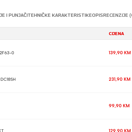
E I PUNJAČI
TEHNIČKE KARAKTERISTIKE
OPIS
RECENZIJE (
CIJENA
139,90
KM
32F63-0
231,90
KM
T DC18SH
99,90
KM
129,90
KM
XT