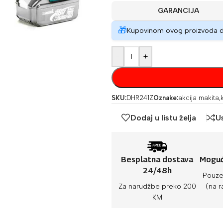
GARANCIJA
🎁
Kupovinom ovog proizvoda 
-
+
SKU:
DHR241Z
Oznake:
akcija makita
,
Dodaj u listu želja
U
Besplatna dostava
Moguć
24/48h
Pouze
Za narudžbe preko 200
(na r
KM