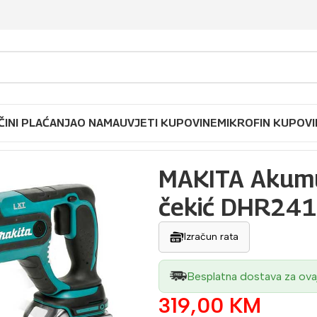
ČINI PLAĆANJA
O NAMA
UVJETI KUPOVINE
MIKROFIN KUPOVI
atorska bušilica čekić DHR241Z
MAKITA Akumul
čekić DHR24
Izračun rata
Besplatna dostava za ova
319,00
KM