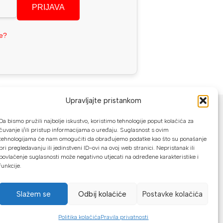
PRIJAVA
se?
NAČINI PLAĆANJA
Upravljajte pristankom
Da bismo pružili najbolje iskustvo, koristimo tehnologije poput kolačića za
U našoj web trgovini možete platiti:
čuvanje i/ili pristup informacijama o uređaju. Suglasnost s ovim
tehnologijama će nam omogućiti da obrađujemo podatke kao što su ponašanje
Kreditnim karticama jednokratno ili do
pri pregledavanju ili jedinstveni ID-ovi na ovoj web stranici. Nepristanak ili
povlačenje suglasnosti može negativno utjecati na određene karakteristike i
24 rate
funkcije.
Općom uplatnicom, virmanom, internet
bankarstvom
Slažem se
Odbij kolaćiće
Postavke kolačića
Gotovinom prilikom preuzimanja
Mikrofin do 18 rata
Politika kolačića
Pravila privatnosti