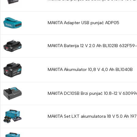
MAKITA Adapter USB punjač ADP05
MAKITA Baterija 12 V 2.0 Ah BL1021B 632F59-
MAKITA Akumulator 10,8 V 4,0 Ah BL1040B
MAKITA DC10SB Brzi punjač 10.8-12 V 63099
MAKITA Set LXT akumulatora 18 V 5.0 Ah 19