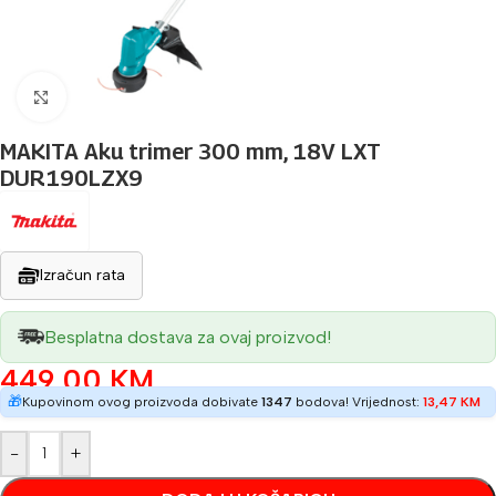
Povećaj sliku
MAKITA Aku trimer 300 mm, 18V LXT
DUR190LZX9
Izračun rata
Besplatna dostava za ovaj proizvod!
449,00
KM
🎁
Kupovinom ovog proizvoda dobivate
1347
bodova! Vrijednost:
13,47
KM
-
+