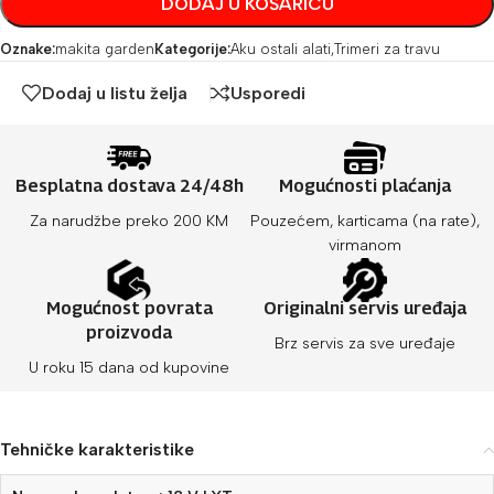
DODAJ U KOŠARICU
Oznake:
makita garden
Kategorije:
Aku ostali alati
,
Trimeri za travu
Dodaj u listu želja
Usporedi
Besplatna dostava 24/48h
Mogućnosti plaćanja
Za narudžbe preko 200 KM
Pouzećem, karticama (na rate),
virmanom
Mogućnost povrata
Originalni servis uređaja
proizvoda
Brz servis za sve uređaje
U roku 15 dana od kupovine
Tehničke karakteristike