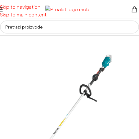
Skip to navigation
Skip to main content
Početna
/
Alati za vrt i dom
/
Poljoprivredni alati
/
Trimeri za travu