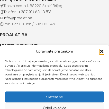
Trnska cesta 1, 88220 Široki Brijeg
Telefon: +387 (0) 63 113 513
info@proalat.ba
Pon-Pet 08-16h / Sub 08-14h
PROALAT.BA
UVJETI KUPOVINE
Upravljajte pristankom
NAČINI PLAĆANJA
Da bismo pružili najbolje iskustvo, koristimo tehnologije poput kolačića za
čuvanje i/ili pristup informacijama o uređaju. Suglasnost s ovim
U našoj web trgovini možete platiti:
tehnologijama će nam omogućiti da obrađujemo podatke kao što su
ponašanje pri pregledavanju ili jedinstveni ID-ovi na ovoj web stranici.
Kreditnim karticama jednokratno ili do 24 rate
Nepristanak ili povlačenje suglasnosti može negativno utjecati na određene
karakteristike i funkcije.
Općom uplatnicom, virmanom, internet bankarstvom
Gotovinom prilikom preuzimanja
Slažem se
Mikrofin do 18 rata
Odbij kolaćiće