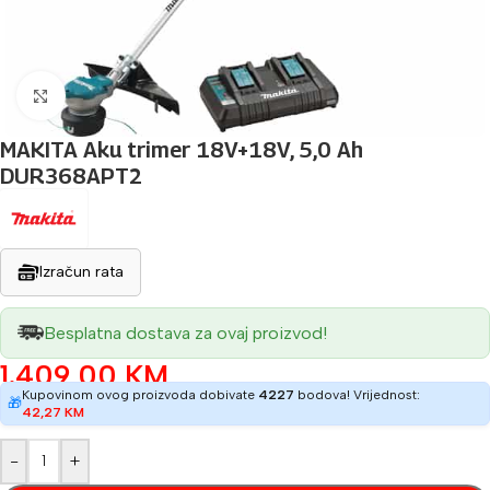
Povećaj sliku
MAKITA Aku trimer 18V+18V, 5,0 Ah
DUR368APT2
Izračun rata
Besplatna dostava za ovaj proizvod!
1.409,00
KM
Kupovinom ovog proizvoda dobivate
4227
bodova! Vrijednost:
🎁
42,27
KM
-
+