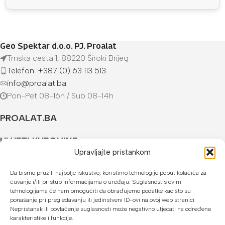
Geo Spektar d.o.o. PJ. Proalat
Trnska cesta 1, 88220 Široki Brijeg
Telefon: +387 (0) 63 113 513
info@proalat.ba
Pon-Pet 08-16h / Sub 08-14h
PROALAT.BA
UVJETI KUPOVINE
Upravljajte pristankom
NAČINI PLAĆANJA
Da bismo pružili najbolje iskustvo, koristimo tehnologije poput kolačića za
čuvanje i/ili pristup informacijama o uređaju. Suglasnost s ovim
U našoj web trgovini možete platiti:
tehnologijama će nam omogućiti da obrađujemo podatke kao što su
ponašanje pri pregledavanju ili jedinstveni ID-ovi na ovoj web stranici.
Kreditnim karticama jednokratno ili do 24 rate
Nepristanak ili povlačenje suglasnosti može negativno utjecati na određene
karakteristike i funkcije.
Općom uplatnicom, virmanom, internet bankarstvom