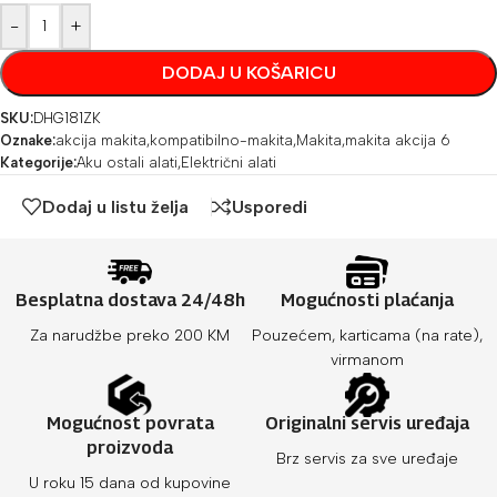
-
+
DODAJ U KOŠARICU
SKU:
DHG181ZK
Oznake:
akcija makita
,
kompatibilno-makita
,
Makita
,
makita akcija 6
Kategorije:
Aku ostali alati
,
Električni alati
Dodaj u listu želja
Usporedi
Besplatna dostava 24/48h
Mogućnosti plaćanja
Za narudžbe preko 200 KM
Pouzećem, karticama (na rate),
virmanom
Mogućnost povrata
Originalni servis uređaja
proizvoda
Brz servis za sve uređaje
U roku 15 dana od kupovine