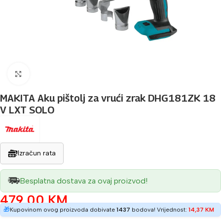
Povećaj sliku
MAKITA Aku pištolj za vrući zrak DHG181ZK 18
V LXT SOLO
Izračun rata
Besplatna dostava za ovaj proizvod!
479,00
KM
🎁
Kupovinom ovog proizvoda dobivate
1437
bodova! Vrijednost:
14,37
KM