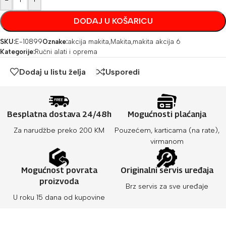
DODAJ U KOŠARICU
SKU:
E-10899
Oznake:
akcija makita
,
Makita
,
makita akcija 6
Kategorije:
Ručni alati i oprema
Dodaj u listu želja
Usporedi
Besplatna dostava 24/48h
Mogućnosti plaćanja
Za narudžbe preko 200 KM
Pouzećem, karticama (na rate),
virmanom
Mogućnost povrata
Originalni servis uređaja
proizvoda
Brz servis za sve uređaje
U roku 15 dana od kupovine