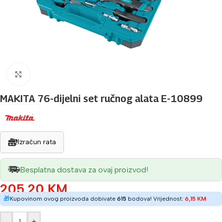
Povećaj sliku
MAKITA 76-dijelni set ručnog alata E-10899
Izračun rata
Besplatna dostava za ovaj proizvod!
205,20
KM
🎁
Kupovinom ovog proizvoda dobivate
615
bodova! Vrijednost:
6,15
KM
-
+