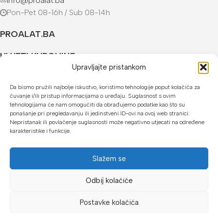
info@proalat.ba
Pon-Pet 08-16h / Sub 08-14h
PROALAT.BA
UVJETI KUPOVINE
Upravljajte pristankom
NAČINI PLAĆANJA
Da bismo pružili najbolje iskustvo, koristimo tehnologije poput kolačića za
čuvanje i/ili pristup informacijama o uređaju. Suglasnost s ovim
U našoj web trgovini možete platiti:
tehnologijama će nam omogućiti da obrađujemo podatke kao što su
ponašanje pri pregledavanju ili jedinstveni ID-ovi na ovoj web stranici.
Kreditnim karticama jednokratno ili do 24 rate
Nepristanak ili povlačenje suglasnosti može negativno utjecati na određene
karakteristike i funkcije.
Općom uplatnicom, virmanom, internet bankarstvom
Gotovinom prilikom preuzimanja
Slažem se
Mikrofin do 18 rata
Odbij kolaćiće
Copyright © 2026 Proalat.ba
Postavke kolačića