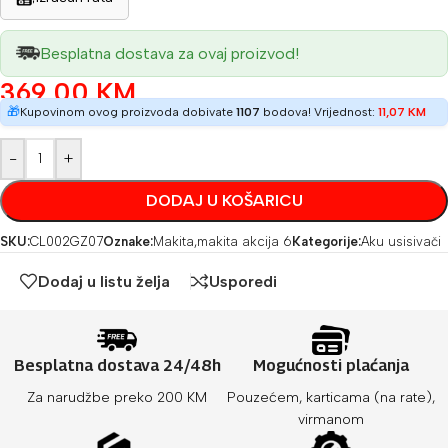
Besplatna dostava za ovaj proizvod!
369,00
KM
🎁
Kupovinom ovog proizvoda dobivate
1107
bodova! Vrijednost:
11,07
KM
-
+
DODAJ U KOŠARICU
SKU:
CL002GZ07
Oznake:
Makita
,
makita akcija 6
Kategorije:
Aku usisivači
Dodaj u listu želja
Usporedi
Besplatna dostava 24/48h
Mogućnosti plaćanja
Za narudžbe preko 200 KM
Pouzećem, karticama (na rate),
virmanom