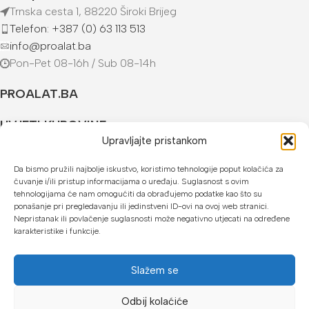
Trnska cesta 1, 88220 Široki Brijeg
Telefon: +387 (0) 63 113 513
info@proalat.ba
Pon-Pet 08-16h / Sub 08-14h
PROALAT.BA
UVJETI KUPOVINE
Upravljajte pristankom
NAČINI PLAĆANJA
Da bismo pružili najbolje iskustvo, koristimo tehnologije poput kolačića za
čuvanje i/ili pristup informacijama o uređaju. Suglasnost s ovim
U našoj web trgovini možete platiti:
tehnologijama će nam omogućiti da obrađujemo podatke kao što su
ponašanje pri pregledavanju ili jedinstveni ID-ovi na ovoj web stranici.
Kreditnim karticama jednokratno ili do 24 rate
Nepristanak ili povlačenje suglasnosti može negativno utjecati na određene
karakteristike i funkcije.
Općom uplatnicom, virmanom, internet bankarstvom
Gotovinom prilikom preuzimanja
Slažem se
Mikrofin do 18 rata
Odbij kolaćiće
Copyright © 2026 Proalat.ba