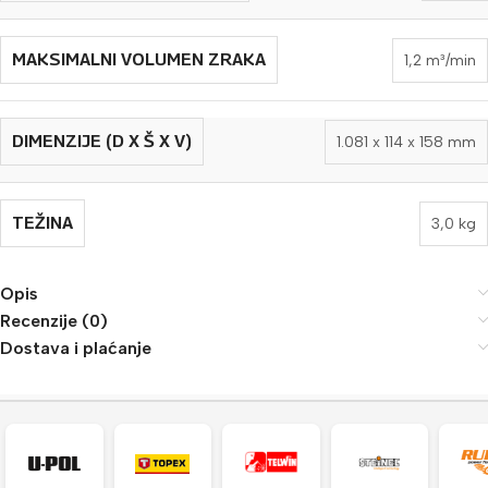
MAKSIMALNI VOLUMEN ZRAKA
1,2 m³/min
DIMENZIJE (D X Š X V)
1.081 x 114 x 158 mm
TEŽINA
3,0 kg
Opis
Recenzije (0)
Dostava i plaćanje