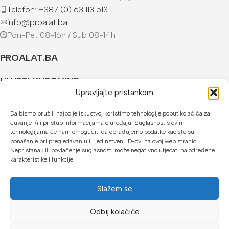
Telefon: +387 (0) 63 113 513
info@proalat.ba
Pon-Pet 08-16h / Sub 08-14h
PROALAT.BA
UVJETI KUPOVINE
Upravljajte pristankom
NAČINI PLAĆANJA
Da bismo pružili najbolje iskustvo, koristimo tehnologije poput kolačića za
čuvanje i/ili pristup informacijama o uređaju. Suglasnost s ovim
U našoj web trgovini možete platiti:
tehnologijama će nam omogućiti da obrađujemo podatke kao što su
ponašanje pri pregledavanju ili jedinstveni ID-ovi na ovoj web stranici.
Kreditnim karticama jednokratno ili do 24 rate
Nepristanak ili povlačenje suglasnosti može negativno utjecati na određene
karakteristike i funkcije.
Općom uplatnicom, virmanom, internet bankarstvom
Gotovinom prilikom preuzimanja
Slažem se
Mikrofin do 18 rata
Odbij kolaćiće
Copyright © 2026 Proalat.ba