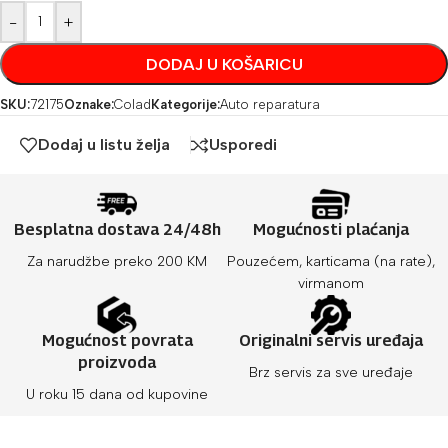
-
+
DODAJ U KOŠARICU
SKU:
72175
Oznake:
Colad
Kategorije:
Auto reparatura
Dodaj u listu želja
Usporedi
Besplatna dostava 24/48h
Mogućnosti plaćanja
Za narudžbe preko 200 KM
Pouzećem, karticama (na rate),
virmanom
Mogućnost povrata
Originalni servis uređaja
proizvoda
Brz servis za sve uređaje
U roku 15 dana od kupovine