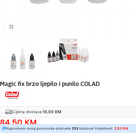
Povećaj sliku
Magic fix brzo ljepilo i punilo COLAD
Cijena dostave:
10,00 KM
84,50
KM
🎁
Kupovinom ovog proizvoda dobivate
253
bodova! Vrijednost:
2,53
KM