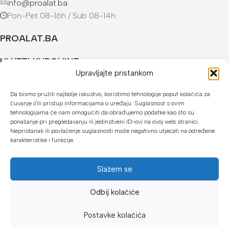
info@proalat.ba
Pon-Pet 08-16h / Sub 08-14h
PROALAT.BA
UVJETI KUPOVINE
Upravljajte pristankom
NAČINI PLAĆANJA
Da bismo pružili najbolje iskustvo, koristimo tehnologije poput kolačića za
čuvanje i/ili pristup informacijama o uređaju. Suglasnost s ovim
U našoj web trgovini možete platiti:
tehnologijama će nam omogućiti da obrađujemo podatke kao što su
ponašanje pri pregledavanju ili jedinstveni ID-ovi na ovoj web stranici.
Kreditnim karticama jednokratno ili do 24 rate
Nepristanak ili povlačenje suglasnosti može negativno utjecati na određene
karakteristike i funkcije.
Općom uplatnicom, virmanom, internet bankarstvom
Gotovinom prilikom preuzimanja
Slažem se
Mikrofin do 18 rata
Odbij kolaćiće
Copyright © 2026 Proalat.ba
Postavke kolačića