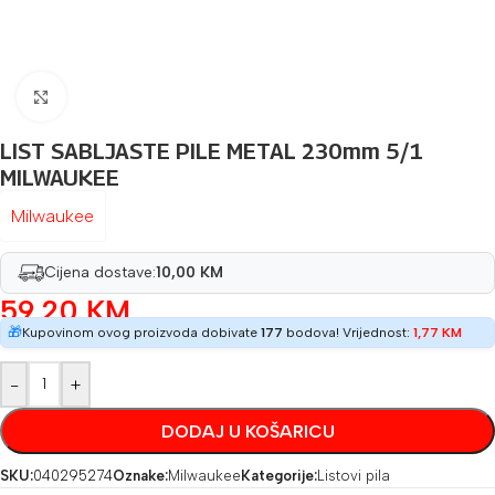
Povećaj sliku
LIST SABLJASTE PILE METAL 230mm 5/1
MILWAUKEE
Milwaukee
Cijena dostave:
10,00 KM
59,20
KM
🎁
Kupovinom ovog proizvoda dobivate
177
bodova! Vrijednost:
1,77
KM
-
+
DODAJ U KOŠARICU
SKU:
040295274
Oznake:
Milwaukee
Kategorije:
Listovi pila