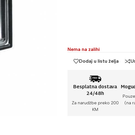
Nema na zalihi
Dodaj u listu želja
U
Besplatna dostava
Moguć
24/48h
Pouze
Za narudžbe preko 200
(na r
KM