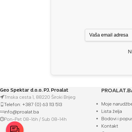
N
Geo Spektar d.o.o. PJ. Proalat
PROALAT.B
Trnska cesta 1, 88220 Široki Brijeg
Moje narudžb
Telefon: +387 (0) 63 113 513
Lista želja
info@proalat.ba
Bodovi i popus
Pon-Pet 08-16h / Sub 08-14h
Kontakt