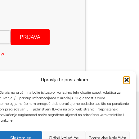
PRIJAVA
se?
Upravljajte pristankom
Da bismo pružili najbolje iskustvo, koristimo tehnologije poput kolačića za
NAČINI PLAĆANJA
čuvanje i/ili pristup informacijama o uređaju. Suglasnost s ovim
tehnologijama će nam omogućiti da obrađujemo podatke kao što su ponašanje
U našoj web trgovini možete platiti:
pri pregledavanju ili jedinstveni ID-ovi na ovoj web stranici. Nepristanak ili
povlačenje suglasnosti može negativno utjecati na određene karakteristike i
funkcije.
Kreditnim karticama jednokratno ili do
24 rate
Slažem se
Odbij kolaćiće
Postavke kolačića