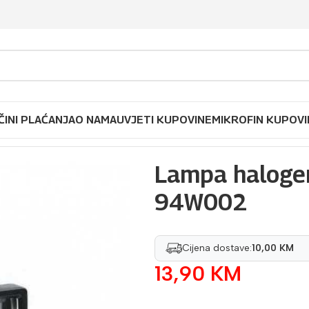
ČINI PLAĆANJA
O NAMA
UVJETI KUPOVINE
MIKROFIN KUPOVI
 150 W TOP TOOLS 94W002
Lampa haloge
94W002
Cijena dostave:
10,00 KM
13,90
KM