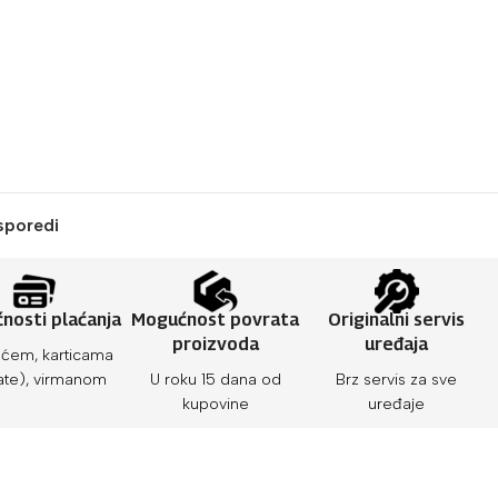
sporedi
nosti plaćanja
Mogućnost povrata
Originalni servis
proizvoda
uređaja
ćem, karticama
ate), virmanom
U roku 15 dana od
Brz servis za sve
kupovine
uređaje