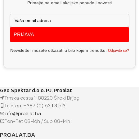
Primajte na email akcijske ponude i novosti
PRIJAVA
Newsletter možete otkazati u bilo kojem trenutku.
Odjavite se?
Geo Spektar d.o.o. PJ. Proalat
Trnska cesta 1, 88220 Široki Brijeg
Telefon: +387 (0) 63 113 513
info@proalat.ba
Pon-Pet 08-16h / Sub 08-14h
PROALAT.BA