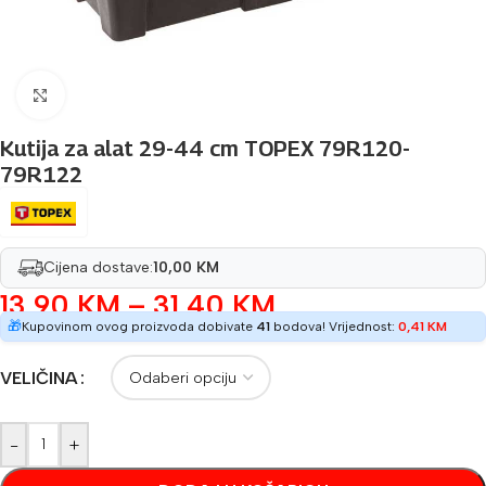
Povećaj sliku
Kutija za alat 29-44 cm TOPEX 79R120-
79R122
Cijena dostave:
10,00 KM
13,90
KM
–
31,40
KM
🎁
Kupovinom ovog proizvoda dobivate
41
bodova! Vrijednost:
0,41
KM
VELIČINA
-
+