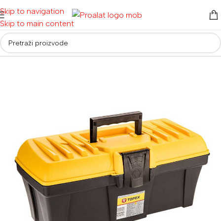
Skip to navigation
Skip to main content
Početna
/
Ručni alati i oprema
/
Torbe, kutije i kolica za alat