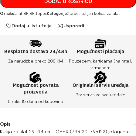
DODAJ U KOŠARICU
Oznake:
alat BF
,
BF
,
Topex
Kategorije:
Torbe, kutije i kolica za alat
Dodaj u listu želja
Usporedi
Besplatna dostava 24/48h
Mogućnosti plaćanja
Za narudžbe preko 200 KM
Pouzećem, karticama (na rate),
virmanom
Mogućnost povrata
Originalni servis uređaja
proizvoda
Brz servis za sve uređaje
U roku 15 dana od kupovine
Opis
Kutija za alat 29-44 cm TOPEX (79R120-79R122) je lagana i