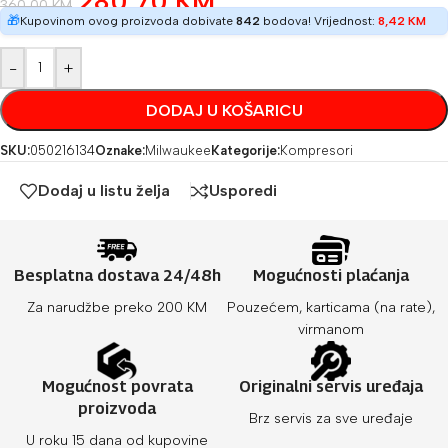
280,70
KM
360,00
KM
🎁
Kupovinom ovog proizvoda dobivate
842
bodova! Vrijednost:
8,42
KM
-
+
DODAJ U KOŠARICU
SKU:
050216134
Oznake:
Milwaukee
Kategorije:
Kompresori
Dodaj u listu želja
Usporedi
Besplatna dostava 24/48h
Mogućnosti plaćanja
Za narudžbe preko 200 KM
Pouzećem, karticama (na rate),
virmanom
Mogućnost povrata
Originalni servis uređaja
proizvoda
Brz servis za sve uređaje
U roku 15 dana od kupovine