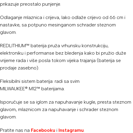
prikazuje preostalo punjenje.
Odlaganje mlaznica i crijeva, lako odlaže crijevo od 66 cm i
nastavke, sa potpuno mesinganom schrader steznom
glavom.
REDLITHIUM™ baterija pruža vrhunsku konstrukciju,
elektroniku i performanse bez bledenja kako bi pružio duže
vrijeme rada i više posla tokom vijeka trajanja (baterija se
prodaje zasebno).
Fleksibilni sistem baterija: radi sa svim
MILWAUKEE® M12™ baterijama.
Isporučuje se sa iglom za napuhavanje kugle, presta steznom
glavom, mlaznicom za napuhavanje i schrader steznom
glavom.
Pratite nas na
Facebooku
i
Instagramu
.