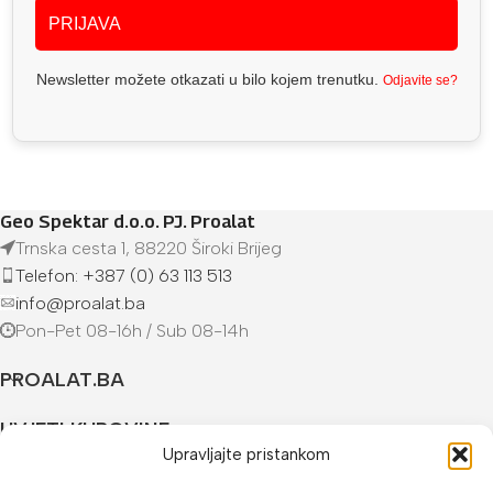
PRIJAVA
Newsletter možete otkazati u bilo kojem trenutku.
Odjavite se?
Geo Spektar d.o.o. PJ. Proalat
Trnska cesta 1, 88220 Široki Brijeg
Telefon: +387 (0) 63 113 513
info@proalat.ba
Pon-Pet 08-16h / Sub 08-14h
PROALAT.BA
UVJETI KUPOVINE
Upravljajte pristankom
NAČINI PLAĆANJA