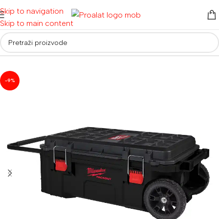
Skip to navigation
Skip to main content
Početna
/
Alati za vrt i dom
/
Ostala oprema
-9%