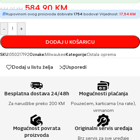
584,90
KM
644,00
KM
🎁
Kupovinom ovog proizvoda dobivate
1754
bodova! Vrijednost:
17,54
KM
-
+
DODAJ U KOŠARICU
SKU:
050217192
Oznake:
Milwaukee
Kategorije:
Ostala oprema
Dodaj u listu želja
Usporedi
Besplatna dostava 24/48h
Mogućnosti plaćanja
Za narudžbe preko 200 KM
Pouzećem, karticama (na rate),
virmanom
Mogućnost povrata
Originalni servis uređaja
proizvoda
Brz servis za sve uređaje