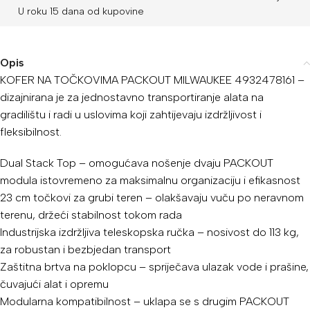
U roku 15 dana od kupovine
Opis
KOFER NA TOČKOVIMA PACKOUT MILWAUKEE 4932478161 –
dizajnirana je za jednostavno transportiranje alata na
gradilištu i radi u uslovima koji zahtijevaju izdržljivost i
fleksibilnost.
Dual Stack Top – omogućava nošenje dvaju PACKOUT
modula istovremeno za maksimalnu organizaciju i efikasnost
23 cm točkovi za grubi teren – olakšavaju vuču po neravnom
terenu, držeći stabilnost tokom rada
Industrijska izdržljiva teleskopska ručka – nosivost do 113 kg,
za robustan i bezbjedan transport
Zaštitna brtva na poklopcu – spriječava ulazak vode i prašine,
čuvajući alat i opremu
Modularna kompatibilnost – uklapa se s drugim PACKOUT