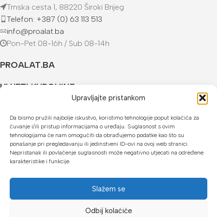
Trnska cesta 1, 88220 Široki Brijeg
Telefon: +387 (0) 63 113 513
info@proalat.ba
Pon-Pet 08-16h / Sub 08-14h
PROALAT.BA
UVJETI KUPOVINE
Upravljajte pristankom
NAČINI PLAĆANJA
Da bismo pružili najbolje iskustvo, koristimo tehnologije poput kolačića za
čuvanje i/ili pristup informacijama o uređaju. Suglasnost s ovim
U našoj web trgovini možete platiti:
tehnologijama će nam omogućiti da obrađujemo podatke kao što su
ponašanje pri pregledavanju ili jedinstveni ID-ovi na ovoj web stranici.
Kreditnim karticama jednokratno ili do 24 rate
Nepristanak ili povlačenje suglasnosti može negativno utjecati na određene
karakteristike i funkcije.
Općom uplatnicom, virmanom, internet bankarstvom
Gotovinom prilikom preuzimanja
Slažem se
Mikrofin do 18 rata
Odbij kolaćiće
Copyright © 2026 Proalat.ba