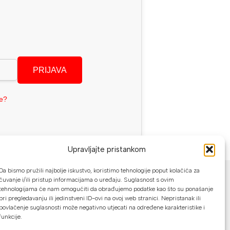
PRIJAVA
se?
Upravljajte pristankom
NAČINI PLAĆANJA
Da bismo pružili najbolje iskustvo, koristimo tehnologije poput kolačića za
čuvanje i/ili pristup informacijama o uređaju. Suglasnost s ovim
U našoj web trgovini možete platiti:
tehnologijama će nam omogućiti da obrađujemo podatke kao što su ponašanje
pri pregledavanju ili jedinstveni ID-ovi na ovoj web stranici. Nepristanak ili
povlačenje suglasnosti može negativno utjecati na određene karakteristike i
Kreditnim karticama jednokratno ili do
funkcije.
24 rate