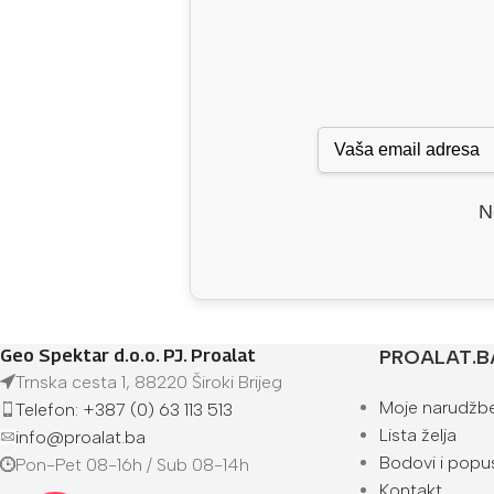
N
Geo Spektar d.o.o. PJ. Proalat
PROALAT.B
Trnska cesta 1, 88220 Široki Brijeg
Moje narudžb
Telefon: +387 (0) 63 113 513
Lista želja
info@proalat.ba
Bodovi i popus
Pon-Pet 08-16h / Sub 08-14h
Kontakt