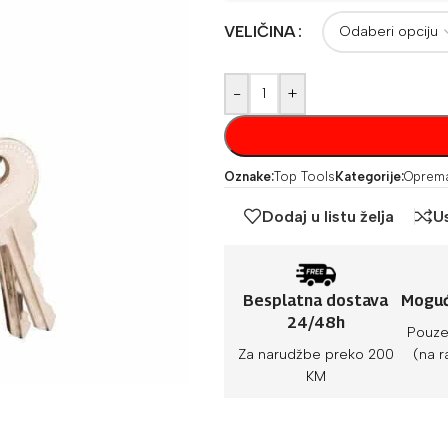
VELIČINA
-
+
Oznake:
Top Tools
Kategorije:
Oprema
Dodaj u listu želja
U
Besplatna dostava
Moguć
24/48h
Pouze
Za narudžbe preko 200
(na r
KM