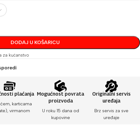
DODAJ U KOŠARICU
 za kućanstvo
sporedi
nosti plaćanja
Mogućnost povrata
Originalni servis
proizvoda
uređaja
ćem, karticama
ate), virmanom
U roku 15 dana od
Brz servis za sve
kupovine
uređaje