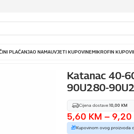
ČINI PLAĆANJA
O NAMA
UVJETI KUPOVINE
MIKROFIN KUPOVI
 40-60 mm TOP TOOLS 90U280-90U282
Katanac 40-
90U280-90U
Cijena dostave:
10,00 KM
5,60
KM
–
9,20
🎁
Kupovinom ovog proizvoda 