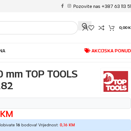
Pozovite nas +387 63 113 5
0,00
K
NA
AKCIJSKA PONU
60 mm TOP TOOLS
282
KM
dobivate
16
bodova! Vrijednost:
0,16
KM