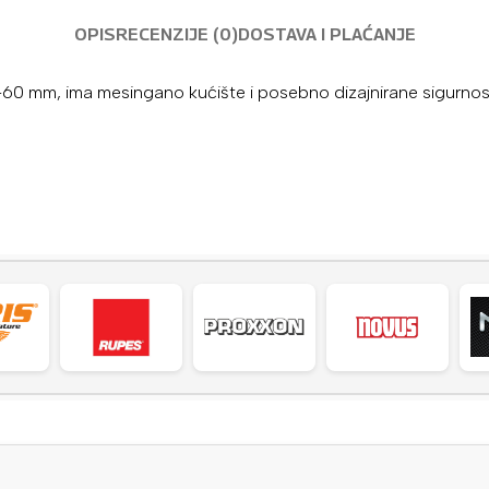
OPIS
RECENZIJE (0)
DOSTAVA I PLAĆANJE
, ima mesingano kućište i posebno dizajnirane sigurnosne k