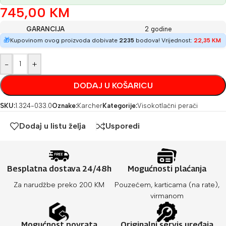
745,00
KM
GARANCIJA
2 godine
🎁
Kupovinom ovog proizvoda dobivate
2235
bodova! Vrijednost:
22,35
KM
-
+
DODAJ U KOŠARICU
SKU:
1.324-033.0
Oznake:
Karcher
Kategorije:
Visokotlačni perači
Dodaj u listu želja
Usporedi
Besplatna dostava 24/48h
Mogućnosti plaćanja
Za narudžbe preko 200 KM
Pouzećem, karticama (na rate),
virmanom
Mogućnost povrata
Originalni servis uređaja