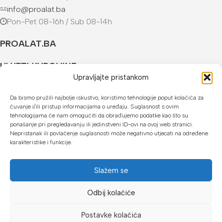
info@proalat.ba
Pon-Pet 08-16h / Sub 08-14h
PROALAT.BA
UVJETI KUPOVINE
Upravljajte pristankom
NAČINI PLAĆANJA
Da bismo pružili najbolje iskustvo, koristimo tehnologije poput kolačića za
čuvanje i/ili pristup informacijama o uređaju. Suglasnost s ovim
U našoj web trgovini možete platiti:
tehnologijama će nam omogućiti da obrađujemo podatke kao što su
ponašanje pri pregledavanju ili jedinstveni ID-ovi na ovoj web stranici.
Kreditnim karticama jednokratno ili do 24 rate
Nepristanak ili povlačenje suglasnosti može negativno utjecati na određene
karakteristike i funkcije.
Općom uplatnicom, virmanom, internet bankarstvom
Gotovinom prilikom preuzimanja
Slažem se
Mikrofin do 18 rata
Odbij kolaćiće
Copyright © 2026 Proalat.ba
Postavke kolačića