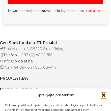
Newsletter možete otkazati u bilo kojem trenutku.
Odjavite se?
Geo Spektar d.o.o. PJ. Proalat
Trnska cesta 1, 88220 Široki Brijeg
Telefon: +387 (0) 63 113 513
info@proalat.ba
Pon-Pet 08-16h / Sub 08-14h
PROALAT.BA
UVJETI KUPOVINE
Upravljajte pristankom
NAČINI PLAĆANJA
Da bismo pružili najbolje iskustvo, koristimo tehnologije poput kolačića za
čuvanje i/ili pristup informacijama o uređaju. Suglasnost s ovim