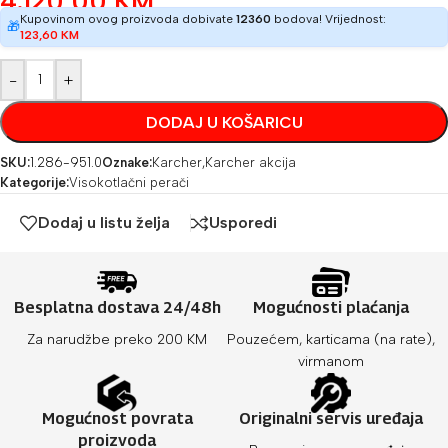
4.120,00
KM
Kupovinom ovog proizvoda dobivate
12360
bodova! Vrijednost:
🎁
123,60
KM
-
+
DODAJ U KOŠARICU
SKU:
1.286-951.0
Oznake:
Karcher
,
Karcher akcija
Kategorije:
Visokotlačni perači
Dodaj u listu želja
Usporedi
Besplatna dostava 24/48h
Mogućnosti plaćanja
Za narudžbe preko 200 KM
Pouzećem, karticama (na rate),
virmanom
Mogućnost povrata
Originalni servis uređaja
proizvoda