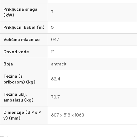
Priključna snaga
7
(kW)
Priključni kabel (m)
5
Veličina mlaznice
047
Dovod vode
1″
Boja
antracit
Težina (s
62,4
priborom) (kg)
Težina uklj.
70,7
ambalažu (kg)
Dimenzije (d × š ×
607 x 518 x 1063
v) (mm)