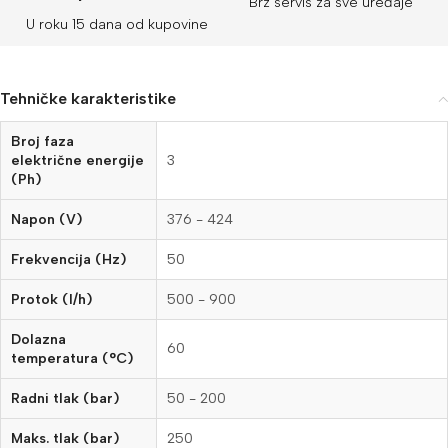
Brz servis za sve uređaje
U roku 15 dana od kupovine
Tehničke karakteristike
Broj faza
električne energije
3
(Ph)
Napon (V)
376 - 424
Frekvencija (
Hz
)
50
Protok (l/h)
500 - 900
Dolazna
60
temperatura (°C)
Radni tlak (bar)
50 - 200
Maks. tlak (bar)
250