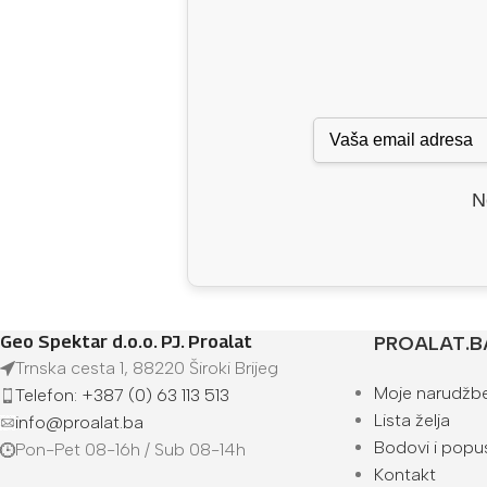
N
Geo Spektar d.o.o. PJ. Proalat
PROALAT.B
Trnska cesta 1, 88220 Široki Brijeg
Moje narudžb
Telefon: +387 (0) 63 113 513
Lista želja
info@proalat.ba
Bodovi i popus
Pon-Pet 08-16h / Sub 08-14h
Kontakt