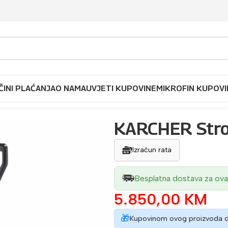
ČINI PLAĆANJA
O NAMA
UVJETI KUPOVINE
MIKROFIN KUPOVI
 za ribanje i sušenje
KARCHER Stroj 
Izračun rata
Besplatna dostava za ova
5.850,00
KM
🎁
Kupovinom ovog proizvoda 