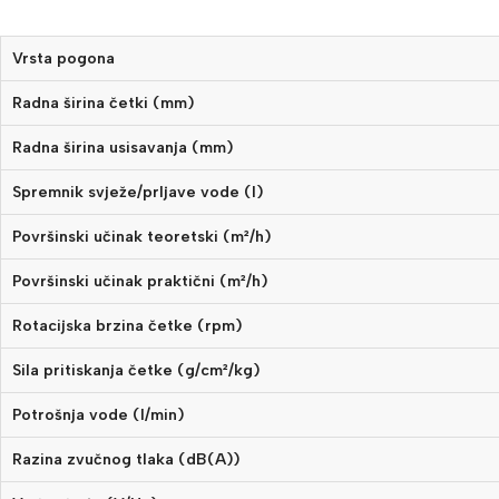
Vrsta pogona
Radna širina četki (mm)
Radna širina usisavanja (mm)
Spremnik svježe/prljave vode (l)
Površinski učinak teoretski (m²/h)
Površinski učinak praktični (m²/h)
Rotacijska brzina četke (rpm)
Sila pritiskanja četke (g/cm²/kg)
Potrošnja vode (l/min)
Razina zvučnog tlaka (dB(A))