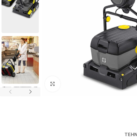
Povećaj sliku
TEHN