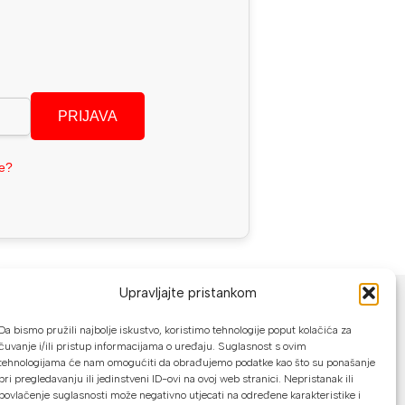
PRIJAVA
se?
NAČINI PLAĆANJA
Upravljajte pristankom
U našoj web trgovini možete platiti:
Da bismo pružili najbolje iskustvo, koristimo tehnologije poput kolačića za
čuvanje i/ili pristup informacijama o uređaju. Suglasnost s ovim
tehnologijama će nam omogućiti da obrađujemo podatke kao što su ponašanje
Kreditnim karticama jednokratno ili do
pri pregledavanju ili jedinstveni ID-ovi na ovoj web stranici. Nepristanak ili
24 rate
povlačenje suglasnosti može negativno utjecati na određene karakteristike i