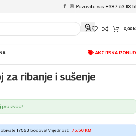
Pozovite nas +387 63 113 5
0,00
K
NA
AKCIJSKA PONU
za ribanje i sušenje
j proizvod!
dobivate
17550
bodova! Vrijednost:
175,50
KM