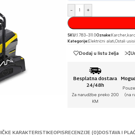
-
+
SKU:
1.783-311.0
Oznake:
Karcher
,
karc
Kategorije:
Električni alati
,
Ostali usisi
Dodaj u listu želja
U
Besplatna dostava
Moguć
24/48h
Pouze
Za narudžbe preko 200
(na r
KM
IČKE KARAKTERISTIKE
OPIS
RECENZIJE (0)
DOSTAVA I PLA