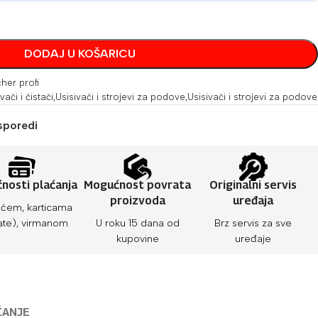
DODAJ U KOŠARICU
her profi
vači i čistači
,
Usisivači i strojevi za podove
,
Usisivači i strojevi za podove
sporedi
nosti plaćanja
Mogućnost povrata
Originalni servis
proizvoda
uređaja
ćem, karticama
ate), virmanom
U roku 15 dana od
Brz servis za sve
kupovine
uređaje
ĆANJE