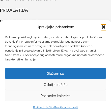
PROALAT.BA
UVJETI KUPOVINE
Upravljajte pristankom
NAČINI PLAĆANJA
Da bismo pružili najbolje iskustvo, koristimo tehnologije poput kolačića za
čuvanje i/ili pristup informacijama o uređaju. Suglasnost s ovim
U našoj web trgovini možete platiti:
tehnologijama će nam omogućiti da obrađujemo podatke kao što su
ponašanje pri pregledavanju ili jedinstveni ID-ovi na ovoj web stranici.
Kreditnim karticama jednokratno ili do 24 rate
Nepristanak ili povlačenje suglasnosti može negativno utjecati na određene
karakteristike i funkcije.
Općom uplatnicom, virmanom, internet bankarstvom
Gotovinom prilikom preuzimanja
Slažem se
Mikrofin do 18 rata
Odbij kolaćiće
Copyright © 2026 Proalat.ba
Postavke kolačića
Politika kolačića
Pravila privatnosti
Dućan
Lista želja
Košarica
Moj račun