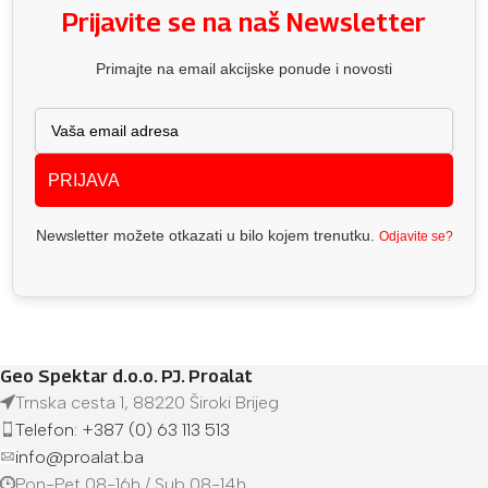
Prijavite se na naš Newsletter
Primajte na email akcijske ponude i novosti
PRIJAVA
Newsletter možete otkazati u bilo kojem trenutku.
Odjavite se?
Geo Spektar d.o.o. PJ. Proalat
Trnska cesta 1, 88220 Široki Brijeg
Telefon: +387 (0) 63 113 513
info@proalat.ba
Pon-Pet 08-16h / Sub 08-14h