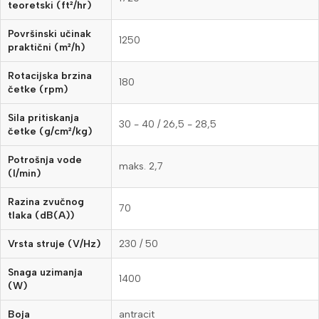
teoretski (ft²/hr)
Površinski učinak
1250
praktični (m²/h)
Rotacijska brzina
180
četke (rpm)
Sila pritiskanja
30 - 40 / 26,5 - 28,5
četke (g/cm²/kg)
Potrošnja vode
maks. 2,7
(l/min)
Razina zvučnog
70
tlaka (dB(A))
Vrsta struje (V/
Hz
)
230 / 50
Snaga uzimanja
1400
(W)
Boja
antracit