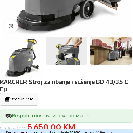
Povećaj sliku
KARCHER Stroj za ribanje i sušenje BD 43/35 C
Ep
Izračun rata
Besplatna dostava za ovaj proizvod!
5.650,00
KM
5.999,90
KM
Kupovinom ovog proizvoda dobivate
16950
bodova! Vrijednost: