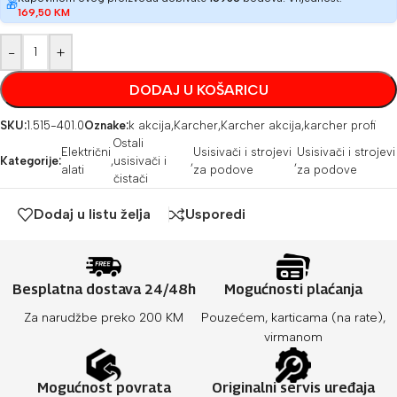
🎁
169,50
KM
-
+
DODAJ U KOŠARICU
SKU:
1.515-401.0
Oznake:
k akcija
,
Karcher
,
Karcher akcija
,
karcher profi
Ostali
Električni
Usisivači i strojevi
Usisivači i strojevi
Kategorije:
,
usisivači i
,
,
alati
za podove
za podove
čistači
Dodaj u listu želja
Usporedi
Besplatna dostava 24/48h
Mogućnosti plaćanja
Za narudžbe preko 200 KM
Pouzećem, karticama (na rate),
virmanom
Mogućnost povrata
Originalni servis uređaja