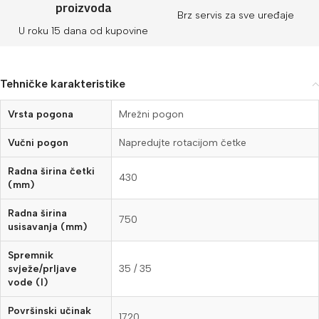
proizvoda
Brz servis za sve uređaje
U roku 15 dana od kupovine
Tehničke karakteristike
Vrsta pogona
Mrežni pogon
Vučni pogon
Napredujte rotacijom četke
Radna širina četki
430
(mm)
Radna širina
750
usisavanja (mm)
Spremnik
svježe/prljave
35 / 35
vode (l)
Površinski učinak
1720