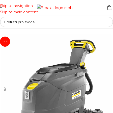
Skip to navigation
Skip to main content
Početna
/
Usisivači
/
Usisivači i strojevi za podove
-6%