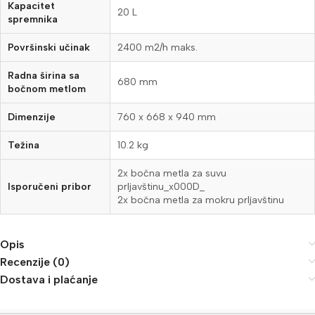
Kapacitet
20 L
spremnika
Površinski učinak
2400 m2/h maks.
Radna širina sa
680 mm
bočnom metlom
Dimenzije
760 x 668 x 940 mm
Težina
10.2 kg
2x bočna metla za suvu
Isporučeni pribor
prljavštinu_x000D_
2x bočna metla za mokru prljavštinu
Opis
Recenzije (0)
Dostava i plaćanje