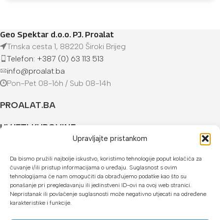
Geo Spektar d.o.o. PJ. Proalat
Trnska cesta 1, 88220 Široki Brijeg
Telefon: +387 (0) 63 113 513
info@proalat.ba
Pon-Pet 08-16h / Sub 08-14h
PROALAT.BA
UVJETI KUPOVINE
Upravljajte pristankom
NAČINI PLAĆANJA
Da bismo pružili najbolje iskustvo, koristimo tehnologije poput kolačića za
čuvanje i/ili pristup informacijama o uređaju. Suglasnost s ovim
U našoj web trgovini možete platiti:
tehnologijama će nam omogućiti da obrađujemo podatke kao što su
ponašanje pri pregledavanju ili jedinstveni ID-ovi na ovoj web stranici.
Kreditnim karticama jednokratno ili do 24 rate
Nepristanak ili povlačenje suglasnosti može negativno utjecati na određene
karakteristike i funkcije.
Općom uplatnicom, virmanom, internet bankarstvom