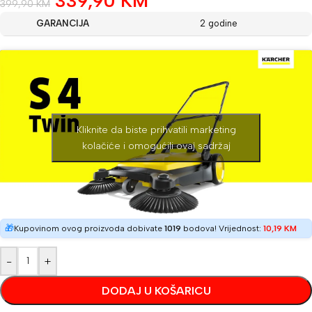
339,90
KM
399,90
KM
GARANCIJA
2 godine
Kliknite da biste prihvatili marketing
kolačiće i omogućili ovaj sadržaj
🎁
Kupovinom ovog proizvoda dobivate
1019
bodova! Vrijednost:
10,19
KM
-
+
DODAJ U KOŠARICU