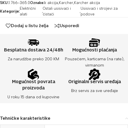
SKU:
1.766-365.0
Oznake:
k akcija
,
Karcher
,
Karcher akcija
Električni
Ostali usisivači i
Usisivači i strojevi za
Kategorije:
,
,
alati
čistači
podove
Dodaj u listu želja
Usporedi
Besplatna dostava 24/48h
Mogućnosti plaćanja
Za narudžbe preko 200 KM
Pouzećem, karticama (na rate),
virmanom
Mogućnost povrata
Originalni servis uređaja
proizvoda
Brz servis za sve uređaje
U roku 15 dana od kupovine
Tehničke karakteristike