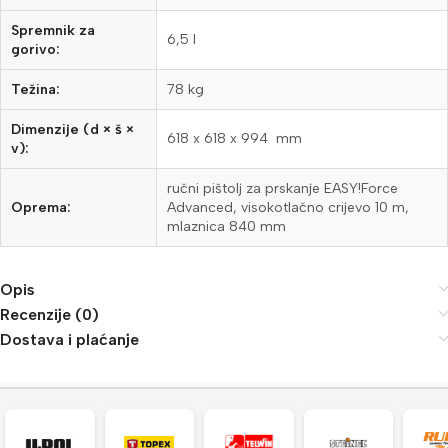
Spremnik za
6,5 l
gorivo:
Težina:
78 kg
Dimenzije (d × š ×
618 x 618 x 994 mm
v):
ručni pištolj za prskanje EASY!Force
Oprema:
Advanced, visokotlačno crijevo 10 m,
mlaznica 840 mm
Opis
Recenzije (0)
Dostava i plaćanje