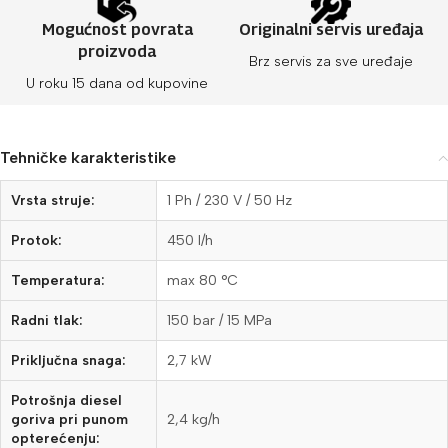
Mogućnost povrata
Originalni servis uređaja
proizvoda
Brz servis za sve uređaje
U roku 15 dana od kupovine
Tehničke karakteristike
Vrsta struje:
1 Ph / 230 V / 50 Hz
Protok:
450 l/h
Temperatura:
max 80 °C
Radni tlak:
150 bar / 15 MPa
Priključna snaga:
2,7 kW
Potrošnja diesel
goriva pri punom
2,4 kg/h
opterećenju: