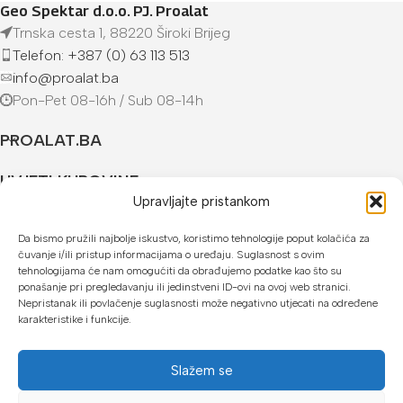
Geo Spektar d.o.o. PJ. Proalat
Trnska cesta 1, 88220 Široki Brijeg
Telefon: +387 (0) 63 113 513
info@proalat.ba
Pon-Pet 08-16h / Sub 08-14h
PROALAT.BA
UVJETI KUPOVINE
Upravljajte pristankom
NAČINI PLAĆANJA
Da bismo pružili najbolje iskustvo, koristimo tehnologije poput kolačića za
čuvanje i/ili pristup informacijama o uređaju. Suglasnost s ovim
U našoj web trgovini možete platiti:
tehnologijama će nam omogućiti da obrađujemo podatke kao što su
ponašanje pri pregledavanju ili jedinstveni ID-ovi na ovoj web stranici.
Kreditnim karticama jednokratno ili do 24 rate
Nepristanak ili povlačenje suglasnosti može negativno utjecati na određene
karakteristike i funkcije.
Općom uplatnicom, virmanom, internet bankarstvom
Gotovinom prilikom preuzimanja
Slažem se
Mikrofin do 18 rata