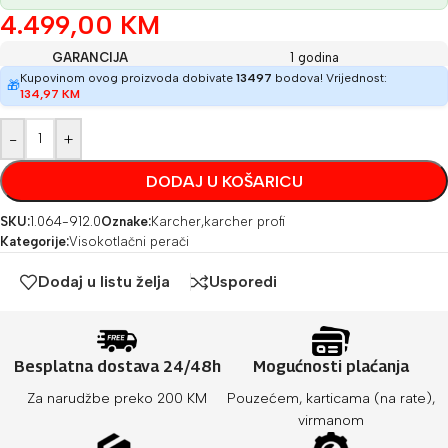
4.499,00
KM
GARANCIJA
1 godina
Kupovinom ovog proizvoda dobivate
13497
bodova! Vrijednost:
🎁
134,97
KM
-
+
DODAJ U KOŠARICU
SKU:
1.064-912.0
Oznake:
Karcher
,
karcher profi
Kategorije:
Visokotlačni perači
Dodaj u listu želja
Usporedi
Besplatna dostava 24/48h
Mogućnosti plaćanja
Za narudžbe preko 200 KM
Pouzećem, karticama (na rate),
virmanom