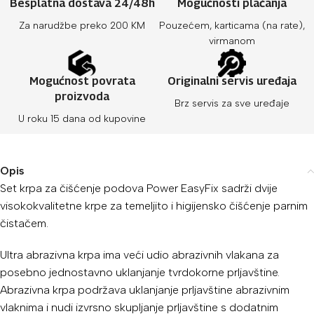
Besplatna dostava 24/48h
Mogućnosti plaćanja
Za narudžbe preko 200 KM
Pouzećem, karticama (na rate),
virmanom
Mogućnost povrata
Originalni servis uređaja
proizvoda
Brz servis za sve uređaje
U roku 15 dana od kupovine
Opis
Set krpa za čišćenje podova Power EasyFix sadrži dvije
visokokvalitetne krpe za temeljito i higijensko čišćenje parnim
čistačem.
Ultra abrazivna krpa ima veći udio abrazivnih vlakana za
posebno jednostavno uklanjanje tvrdokorne prljavštine.
Abrazivna krpa podržava uklanjanje prljavštine abrazivnim
vlaknima i nudi izvrsno skupljanje prljavštine s dodatnim