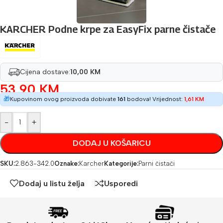
KARCHER Podne krpe za EasyFix parne čistače
Cijena dostave:
10,00 KM
53,90
KM
🎁
Kupovinom ovog proizvoda dobivate
161
bodova! Vrijednost:
1,61
KM
-
+
DODAJ U KOŠARICU
SKU:
2.863-342.0
Oznake:
Karcher
Kategorije:
Parni čistači
Dodaj u listu želja
Usporedi