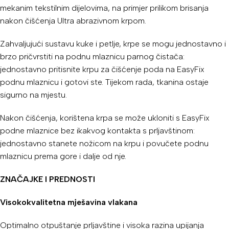
mekanim tekstilnim dijelovima, na primjer prilikom brisanja
nakon čišćenja Ultra abrazivnom krpom.
Zahvaljujući sustavu kuke i petlje, krpe se mogu jednostavno i
brzo pričvrstiti na podnu mlaznicu parnog čistača:
jednostavno pritisnite krpu za čišćenje poda na EasyFix
podnu mlaznicu i gotovi ste. Tijekom rada, tkanina ostaje
sigurno na mjestu.
Nakon čišćenja, korištena krpa se može ukloniti s EasyFix
podne mlaznice bez ikakvog kontakta s prljavštinom:
jednostavno stanete nožicom na krpu i povučete podnu
mlaznicu prema gore i dalje od nje.
ZNAČAJKE I PREDNOSTI
Visokokvalitetna mješavina vlakana
Optimalno otpuštanje prljavštine i visoka razina upijanja