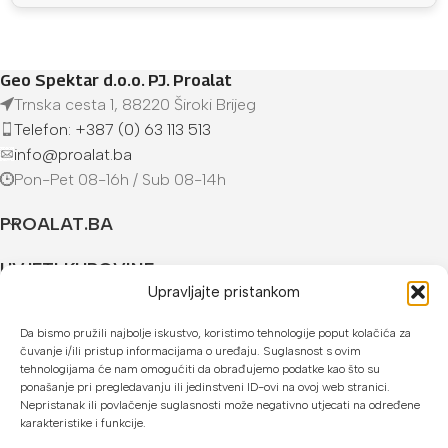
Geo Spektar d.o.o. PJ. Proalat
Trnska cesta 1, 88220 Široki Brijeg
Telefon: +387 (0) 63 113 513
info@proalat.ba
Pon-Pet 08-16h / Sub 08-14h
PROALAT.BA
UVJETI KUPOVINE
Upravljajte pristankom
NAČINI PLAĆANJA
Da bismo pružili najbolje iskustvo, koristimo tehnologije poput kolačića za
čuvanje i/ili pristup informacijama o uređaju. Suglasnost s ovim
U našoj web trgovini možete platiti:
tehnologijama će nam omogućiti da obrađujemo podatke kao što su
ponašanje pri pregledavanju ili jedinstveni ID-ovi na ovoj web stranici.
Kreditnim karticama jednokratno ili do 24 rate
Nepristanak ili povlačenje suglasnosti može negativno utjecati na određene
karakteristike i funkcije.
Općom uplatnicom, virmanom, internet bankarstvom