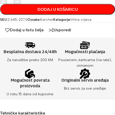
DODAJ U KOŠARICU
SKU:
2.645-227.0
Oznake:
Karcher
Kategorije:
Vrtna crijeva
Dodaj u listu želja
Usporedi
Besplatna dostava 24/48h
Mogućnosti plaćanja
Za narudžbe preko 200 KM
Pouzećem, karticama (na rate),
virmanom
Mogućnost povrata
Originalni servis uređaja
proizvoda
Brz servis za sve uređaje
U roku 15 dana od kupovine
Tehničke karakteristike