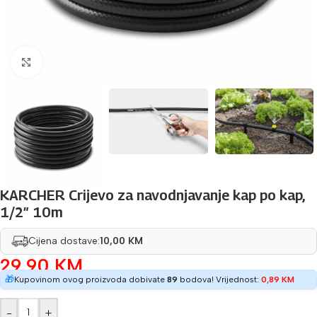
Povećaj sliku
KARCHER Crijevo za navodnjavanje kap po kap,
1/2″ 10m
Cijena dostave:
10,00 KM
29,90
KM
🎁
Kupovinom ovog proizvoda dobivate
89
bodova! Vrijednost:
0,89
KM
-
+