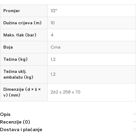
Promjer
1/2″
Dužina crijeva (m)
10
Maks. tlak (bar)
4
Boja
Crna
Težina (kg)
1,2
Težina uklj.
1,2
ambalažu (kg)
Dimenzije (d × š ×
262 x 258 x 70
v) (mm)
Opis
Recenzije (0)
Dostava i plaćanje