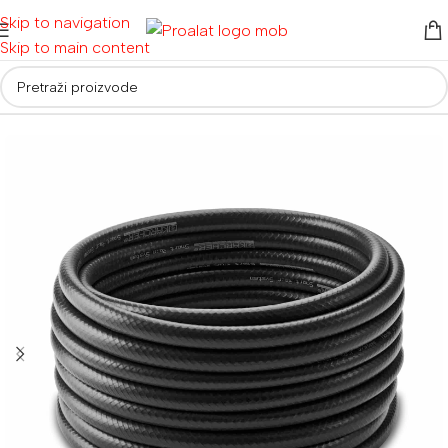
Skip to navigation
Skip to main content
Početna
/
Alati za vrt i dom
/
Vrtni alati
/
Vrtna crijeva