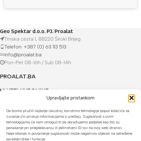
Geo Spektar d.o.o. PJ. Proalat
Trnska cesta 1, 88220 Široki Brijeg
Telefon: +387 (0) 63 113 513
info@proalat.ba
Pon-Pet 08-16h / Sub 08-14h
PROALAT.BA
UVJETI KUPOVINE
Upravljajte pristankom
NAČINI PLAĆANJA
Da bismo pružili najbolje iskustvo, koristimo tehnologije poput kolačića za
čuvanje i/ili pristup informacijama o uređaju. Suglasnost s ovim
U našoj web trgovini možete platiti:
tehnologijama će nam omogućiti da obrađujemo podatke kao što su
ponašanje pri pregledavanju ili jedinstveni ID-ovi na ovoj web stranici.
Kreditnim karticama jednokratno ili do 24 rate
Nepristanak ili povlačenje suglasnosti može negativno utjecati na određene
karakteristike i funkcije.