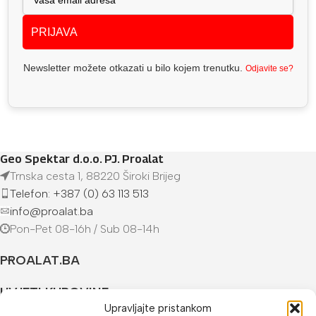
PRIJAVA
Newsletter možete otkazati u bilo kojem trenutku.
Odjavite se?
Geo Spektar d.o.o. PJ. Proalat
Trnska cesta 1, 88220 Široki Brijeg
Telefon: +387 (0) 63 113 513
info@proalat.ba
Pon-Pet 08-16h / Sub 08-14h
PROALAT.BA
UVJETI KUPOVINE
Upravljajte pristankom