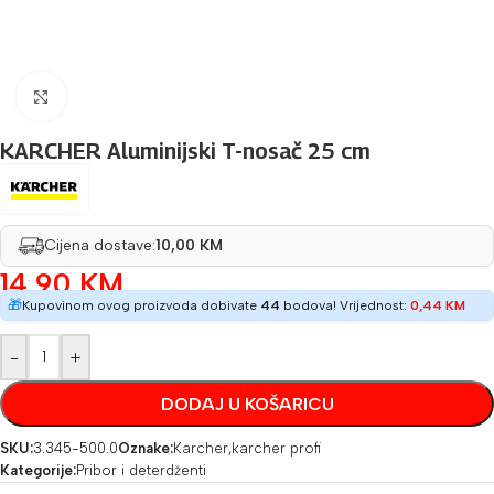
Povećaj sliku
KARCHER Aluminijski T-nosač 25 cm
Cijena dostave:
10,00 KM
14,90
KM
🎁
Kupovinom ovog proizvoda dobivate
44
bodova! Vrijednost:
0,44
KM
-
+
DODAJ U KOŠARICU
SKU:
3.345-500.0
Oznake:
Karcher
,
karcher profi
Kategorije:
Pribor i deterdženti