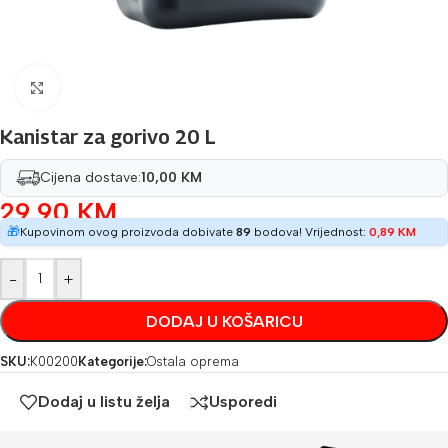
Povećaj sliku
Kanistar za gorivo 20 L
Cijena dostave:
10,00 KM
29,90
KM
🎁
Kupovinom ovog proizvoda dobivate
89
bodova! Vrijednost:
0,89
KM
-
+
DODAJ U KOŠARICU
SKU:
K00200
Kategorije:
Ostala oprema
Dodaj u listu želja
Usporedi