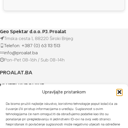
Geo Spektar d.o.o. PJ. Proalat
Trnska cesta 1, 88220 Široki Brijeg
Telefon: +387 (0) 63 113 513
info@proalat.ba
Pon-Pet 08-16h / Sub 08-14h
PROALAT.BA
UVJETI KUPOVINE
Upravljajte pristankom
NAČINI PLAĆANJA
Da bismo pružili najbolje iskustvo, koristimo tehnologije poput kolačića za
čuvanje i/ili pristup informacijama o uređaju. Suglasnost s ovim
U našoj web trgovini možete platiti:
tehnologijama će nam omogućiti da obrađujemo podatke kao što su
ponašanje pri pregledavanju ili jedinstveni ID-ovi na ovoj web stranici.
Kreditnim karticama jednokratno ili do 24 rate
Nepristanak ili povlačenje suglasnosti može negativno utjecati na određene