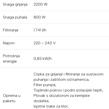
Snaga grijanja
2200 W
Snaga puhala
800 W
Filtriranje
1.741 l/h
Napon
220 – 240 V
Potrošnja
0,83 kW/h
energije
Crpka za grijanje i filtriranje sa sustavom
puhanja i zaštitom od kamenca,
Filter pumpe,
Toplinski pokrov i podni izolacijski tepih,
Oprema u
Plovak s dozatorom za kemijske
paketu
dodatke,
Ispitne trake za klor,