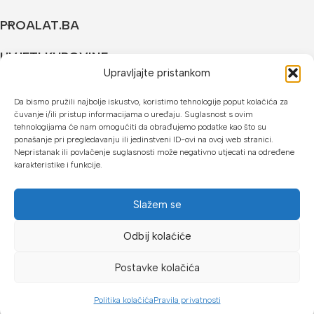
PROALAT.BA
UVJETI KUPOVINE
Upravljajte pristankom
NAČINI PLAĆANJA
Da bismo pružili najbolje iskustvo, koristimo tehnologije poput kolačića za
čuvanje i/ili pristup informacijama o uređaju. Suglasnost s ovim
U našoj web trgovini možete platiti:
tehnologijama će nam omogućiti da obrađujemo podatke kao što su
ponašanje pri pregledavanju ili jedinstveni ID-ovi na ovoj web stranici.
Kreditnim karticama jednokratno ili do 24 rate
Nepristanak ili povlačenje suglasnosti može negativno utjecati na određene
karakteristike i funkcije.
Općom uplatnicom, virmanom, internet bankarstvom
Gotovinom prilikom preuzimanja
Slažem se
Mikrofin do 18 rata
Odbij kolaćiće
Copyright © 2026 Proalat.ba
Postavke kolačića
Politika kolačića
Pravila privatnosti
Dućan
Lista želja
Košarica
Moj račun