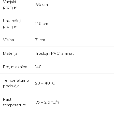
Vanjski
196 cm
promjer
Unutrašnji
145 cm
promjer
Visina
71 cm
Materijal
Troslojni PVC laminat
Broj mlaznica
140
Temperaturno
20 – 40 °C
područje
Rast
1,5 – 2,5 °C/h
temperature