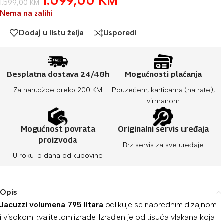
1.099,00
KM
1.599,00
KM
Nema na zalihi
Dodaj u listu želja
Usporedi
Besplatna dostava 24/48h
Mogućnosti plaćanja
Za narudžbe preko 200 KM
Pouzećem, karticama (na rate),
virmanom
Mogućnost povrata
Originalni servis uređaja
proizvoda
Brz servis za sve uređaje
U roku 15 dana od kupovine
Opis
Jacuzzi volumena 795 litara
odlikuje se naprednim dizajnom
i visokom kvalitetom izrade. Izrađen je od tisuća vlakana koja