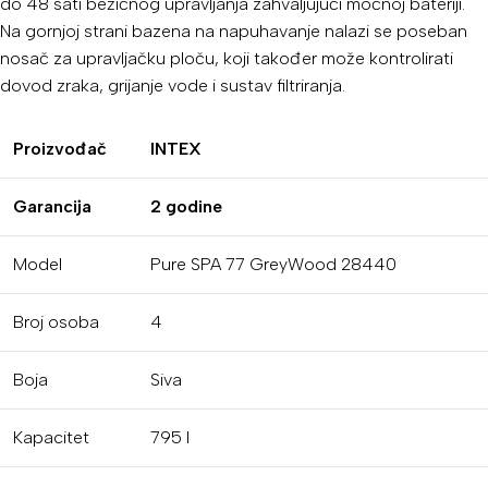
do 48 sati bežičnog upravljanja zahvaljujući moćnoj bateriji.
Na gornjoj strani bazena na napuhavanje nalazi se poseban
nosač za upravljačku ploču, koji također može kontrolirati
dovod zraka, grijanje vode i sustav filtriranja.
Proizvođač
INTEX
Garancija
2 godine
Model
Pure SPA 77 GreyWood 28440
Broj osoba
4
Boja
Siva
Kapacitet
795 l