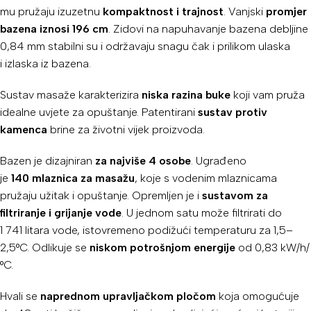
mu pružaju izuzetnu
kompaktnost i trajnost
. Vanjski
promjer
bazena iznosi 196 cm
. Zidovi na napuhavanje bazena debljine
0,84 mm stabilni su i održavaju snagu čak i prilikom ulaska
i izlaska iz bazena.
Sustav masaže karakterizira
niska razina buke
koji vam pruža
idealne uvjete za opuštanje. Patentirani
sustav protiv
kamenca
brine za životni vijek proizvoda.
Bazen je dizajniran
za najviše 4 osobe
. Ugrađeno
je
140 mlaznica za masažu
, koje s vodenim mlaznicama
pružaju užitak i opuštanje. Opremljen je i
sustavom za
filtriranje i grijanje vode
. U jednom satu može filtrirati do
1 741 litara vode, istovremeno podižući temperaturu za 1,5–
2,5°C. Odlikuje se
niskom potrošnjom energije
od 0,83 kW/h/
°C.
Hvali se
naprednom upravljačkom pločom
koja omogućuje