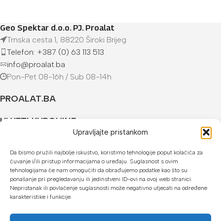
Geo Spektar d.o.o. PJ. Proalat
Trnska cesta 1, 88220 Široki Brijeg
Telefon: +387 (0) 63 113 513
info@proalat.ba
Pon-Pet 08-16h / Sub 08-14h
PROALAT.BA
UVJETI KUPOVINE
Upravljajte pristankom
NAČINI PLAĆANJA
Da bismo pružili najbolje iskustvo, koristimo tehnologije poput kolačića za
čuvanje i/ili pristup informacijama o uređaju. Suglasnost s ovim
U našoj web trgovini možete platiti:
tehnologijama će nam omogućiti da obrađujemo podatke kao što su
ponašanje pri pregledavanju ili jedinstveni ID-ovi na ovoj web stranici.
Kreditnim karticama jednokratno ili do 24 rate
Nepristanak ili povlačenje suglasnosti može negativno utjecati na određene
karakteristike i funkcije.
Općom uplatnicom, virmanom, internet bankarstvom
Gotovinom prilikom preuzimanja