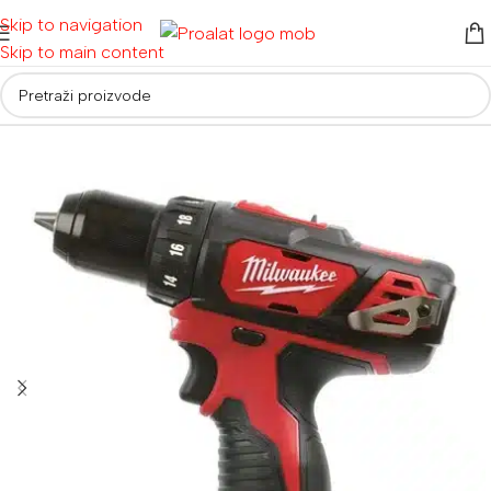
Skip to navigation
Skip to main content
Početna
/
Električni alati
/
Bušilice i čekići
/
Odvijači i zavrtači