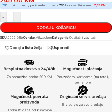
245,00
KM
🎁
Kupovinom ovog proizvoda dobivate
735
bodova! Vrijednost:
7,35
KM
-
+
DODAJ U KOŠARICU
SKU:
050216116
Oznake:
Milwaukee
Kategorije:
Odvijači i zavrtači
Dodaj u listu želja
Usporedi
Besplatna dostava 24/48h
Mogućnosti plaćanja
Za narudžbe preko 200 KM
Pouzećem, karticama (na rate),
virmanom
Mogućnost povrata
Originalni servis uređaja
proizvoda
Brz servis za sve uređaje
U roku 15 dana od kupovine