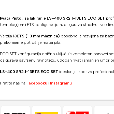
Iwata Pištolj za lakiranje LS-400 SR2.1-13ETS ECO SET
profe
tehnologijom i ETS konfiguracijom, osigurava stabilnu i vrlo fi
Verzija
13ETS (1.3 mm mlaznica)
posebno je razvijena za bazne
prekomjerne potrošnje materijala.
ECO SET konfiguracija obično uključuje kompletan osnovni se
osigurava savršenu ravnotežu, udoban hvat i smanjen umor pri
LS-400 SR2.1-13ETS ECO SET
idealan je izbor za profesiona
Pratite nas na
Facebooku
i
Instagramu
.