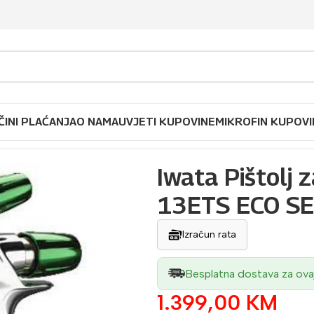
ČINI PLAĆANJA
O NAMA
UVJETI KUPOVINE
MIKROFIN KUPOVI
tolj za lakiranje LS-400 SR2.1-13ETS ECO SET
Iwata Pištolj 
13ETS ECO S
Izračun rata
Besplatna dostava za ova
1.399,00
KM