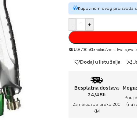
🎁
Kupovinom ovog proizvoda 
-
+
SKU:
87005
Oznake:
Anest Iwata
,
iwat
Dodaj u listu želja
U
Besplatna dostava
Moguć
24/48h
Pouze
Za narudžbe preko 200
(na r
KM