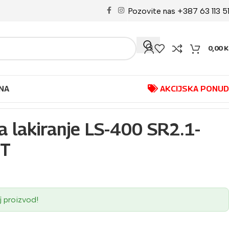
Pozovite nas +387 63 113 5
0,00
K
NA
AKCIJSKA PONU
za lakiranje LS-400 SR2.1-
ET
j proizvod!