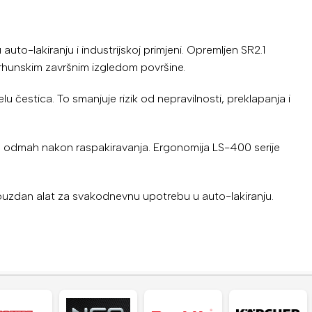
uto-lakiranju i industrijskoj primjeni. Opremljen SR2.1
 vrhunskim završnim izgledom površine.
 čestica. To smanjuje rizik od nepravilnosti, preklapanja i
 odmah nakon raspakiravanja. Ergonomija LS-400 serije
i pouzdan alat za svakodnevnu upotrebu u auto-lakiranju.