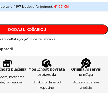
dobivate
4197
bodova! Vrijednost:
41,97
KM
DODAJ U KOŠARICU
a šprice
Kategorije:
Šprice za lakiranje
sporedi
nosti plaćanja
Mogućnost povrata
Originalni servis
proizvoda
uređaja
ćem, karticama
ate), virmanom
U roku 15 dana od
Brz servis za sve
kupovine
uređaje