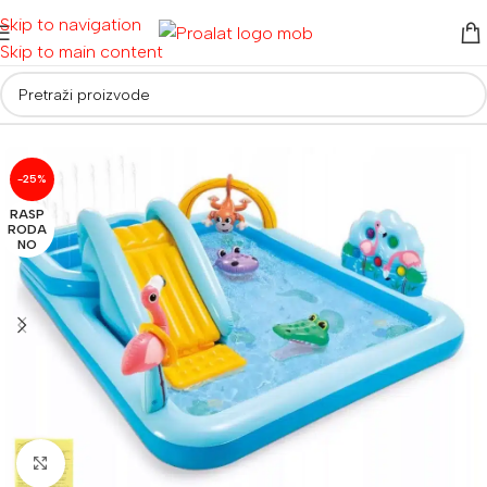
Skip to navigation
Skip to main content
Početna
/
Bazeni
/
Montažni bazeni
-25%
RASP
RODA
NO
Povećaj sliku