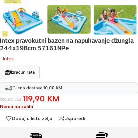
Intex pravokutni bazen na napuhavanje džungla
244x198cm 57161NPe
Intex
Izračun rata
Cijena dostave:
10,00 KM
119,90
KM
159,90
KM
Nema na zalihi
Dodaj u listu želja
Usporedi