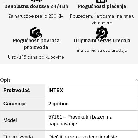
Besplatna dostava 24/48h
Mogućnosti plaćanja
Za narudžbe preko 200 KM
Pouzećem, karticama (na rate),
virmanom
Mogućnost povrata
Originalni servis uređaja
proizvoda
Brz servis za sve uređaje
U roku 15 dana od kupovine
Opis
Proizvođač
INTEX
Garancija
2 godine
57161 – Pravokutni bazen na
Model
napuhavanje
Tip proizvoda
Dječiji bazen – vodeno igralište