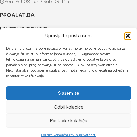
Pon-Pet 08-16h / Sub 08-14h
PROALAT.BA
UVJETI KUPOVINE
Upravljajte pristankom
NAČINI PLAĆANJA
Da bismo pružili najbolje iskustvo, koristimo tehnologije poput kolačića za
čuvanje i/ili pristup informacijama o uređaju. Suglasnost s ovim
U našoj web trgovini možete platiti:
tehnologijama će nam omogućiti da obrađujemo podatke kao što su
ponašanje pri pregledavanju ili jedinstveni ID-ovi na ovoj web stranici.
Kreditnim karticama jednokratno ili do 24 rate
Nepristanak ili povlačenje suglasnosti može negativno utjecati na određene
karakteristike i funkcije.
Općom uplatnicom, virmanom, internet bankarstvom
Gotovinom prilikom preuzimanja
Slažem se
Mikrofin do 18 rata
Odbij kolaćiće
Copyright © 2026 Proalat.ba
Postavke kolačića
Politika kolačića
Pravila privatnosti