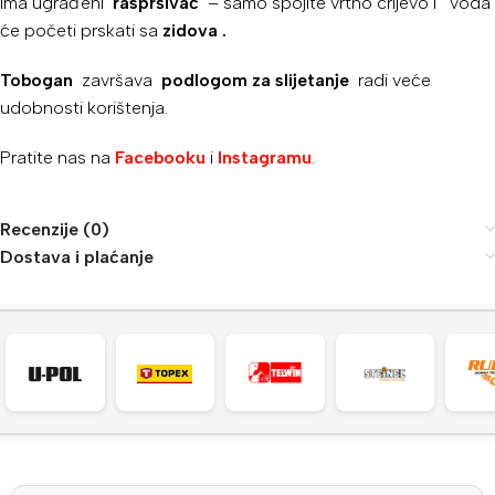
Ima ugrađeni
raspršivač
– samo spojite vrtno crijevo i voda
će početi prskati sa
zidova .
Tobogan
završava
podlogom za slijetanje
radi veće
udobnosti korištenja.
Pratite nas na
Facebooku
i
Instagramu
.
Recenzije (0)
Dostava i plaćanje