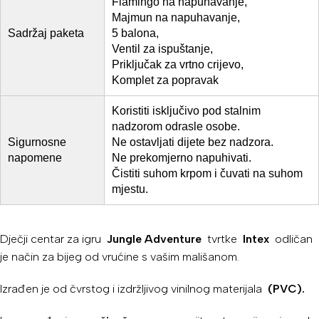
Flamingo na napuhavanje,
Majmun na napuhavanje,
Sadržaj paketa
5 balona,
Ventil za ispuštanje,
Priključak za vrtno crijevo,
Komplet za popravak
Koristiti isključivo pod stalnim
nadzorom odrasle osobe.
Sigurnosne
Ne ostavljati dijete bez nadzora.
napomene
Ne prekomjerno napuhivati.
Čistiti suhom krpom i čuvati na suhom
mjestu.
Dječji centar za igru
​​Jungle Adventure
tvrtke
Intex
odličan
je način za bijeg od vrućine s vašim mališanom.
Izrađen je od čvrstog i izdržljivog vinilnog materijala
(PVC).