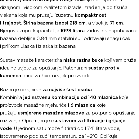
dizajnom i visokom kvalitetom izrade. Izrađen je od tisuća
vlakana koja mu pružaju izuzetnu
kompaktnost
i trajnost
.
Širina bazena iznosi 218 cm
, a visok je
71 cm
.
Njegov ukupni kapacitet je
1098 litara
. Zidovi na napuhavanje
bazena debljine 0,84 mm stabilni su i održavaju snagu čak
i prilikom ulaska i izlaska iz bazena.
Sustav masaže karakterizira
niska razina buke
koji vam pruža
idealne uvjete za opuštanje. Patentirani
sustav protiv
kamenca
brine za životni vijek proizvoda.
Bazen je dizajniran
za najviše šest osoba
.
Kombinira
jedinstvenu kombinaciju od 140 mlaznica
koje
proizvode masažne mjehuriće
i 6 mlaznica
koje
pružaju
usmjerene masažne mlazove
za potpuno opuštanje
i uživanje. Opremljen je i
sustavom za filtriranje i grijanje
vode
. U jednom satu može filtrirati do 1 741 litara vode,
istovremeno podižući temperaturu za 1–2°C. Odlikuje