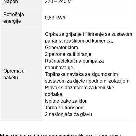
Napon
220 – 240 V
Potrošnja
0,83 kW/h
energije
Crpka za grijanje i filtriranje sa sustavom
puhanja i zaštitom od kamenca,
Generator klora,
2 patrone za filtriranje,
Ručna/električna pumpa za
napuhavanje,
Oprema u
Toplinska navlaka sa sigurnosnim
paketu
sustavom za dijete i podnom izolacijom,
Plovak s dozatorom za kemijske
dodatke,
Ispitne trake za klor,
Torba za transport,
2 naslonjača za glavu
Masažni jacuzzi na napuhavanje
odlikuje se naprednim