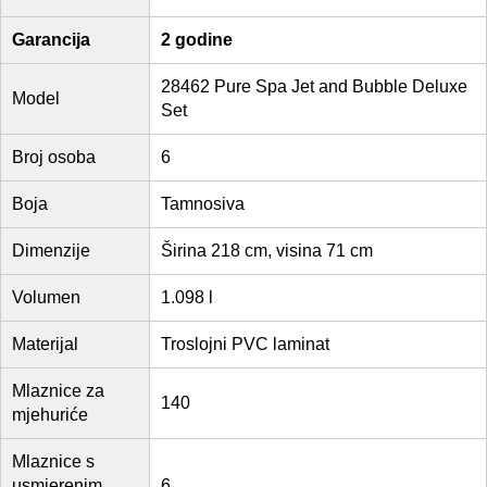
Garancija
2 godine
28462 Pure Spa Jet and Bubble Deluxe
Model
Set
Broj osoba
6
Boja
Tamnosiva
Dimenzije
Širina 218 cm, visina 71 cm
Volumen
1.098 l
Materijal
Troslojni PVC laminat
Mlaznice za
140
mjehuriće
Mlaznice s
usmjerenim
6