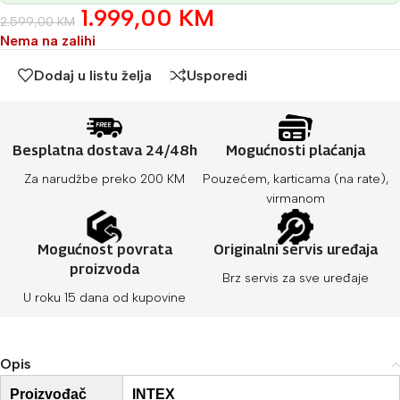
1.999,00
KM
2.599,00
KM
Nema na zalihi
Dodaj u listu želja
Usporedi
Besplatna dostava 24/48h
Mogućnosti plaćanja
Za narudžbe preko 200 KM
Pouzećem, karticama (na rate),
virmanom
Mogućnost povrata
Originalni servis uređaja
proizvoda
Brz servis za sve uređaje
U roku 15 dana od kupovine
Opis
Proizvođač
INTEX