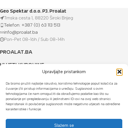
Geo Spektar d.o.o. PJ. Proalat
Trnska cesta 1, 88220 Široki Brijeg
Telefon: +387 (0) 63 113 513
info@proalat.ba
Pon-Pet 08-16h / Sub 08-14h
PROALAT.BA
UVJETI KUPOVINE
Upravljajte pristankom
NAČINI PLAĆANJA
Da bismo pružili najbolje iskustvo, koristimo tehnologije poput kolačića za
čuvanje i/ili pristup informacijama o uređaju. Suglasnost s ovim
U našoj web trgovini možete platiti:
tehnologijama će nam omogućiti da obrađujemo podatke kao što su
ponašanje pri pregledavanju ili jedinstveni ID-ovi na ovoj web stranici.
Kreditnim karticama jednokratno ili do 24 rate
Nepristanak ili povlačenje suglasnosti može negativno utjecati na određene
karakteristike i funkcije.
Općom uplatnicom, virmanom, internet bankarstvom
Gotovinom prilikom preuzimanja
Slažem se