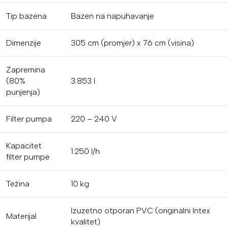
Tip bazena
Bazen na napuhavanje
Dimenzije
305 cm (promjer) x 76 cm (visina)
Zapremina
(80%
3.853 l
punjenja)
Filter pumpa
220 – 240 V
Kapacitet
1.250 l/h
filter pumpe
Težina
10 kg
Izuzetno otporan PVC (originalni Intex
Materijal
kvalitet)