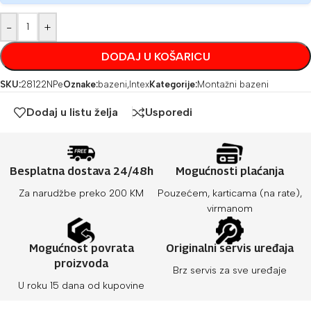
-
+
DODAJ U KOŠARICU
SKU:
28122NPe
Oznake:
bazeni
,
Intex
Kategorije:
Montažni bazeni
Dodaj u listu želja
Usporedi
Besplatna dostava 24/48h
Mogućnosti plaćanja
Za narudžbe preko 200 KM
Pouzećem, karticama (na rate),
virmanom
Mogućnost povrata
Originalni servis uređaja
proizvoda
Brz servis za sve uređaje
U roku 15 dana od kupovine