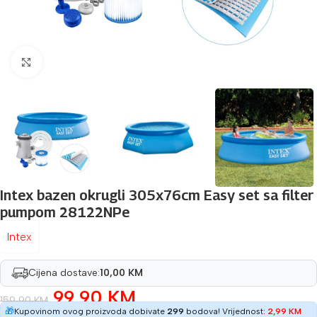
Povećaj sliku
Intex bazen okrugli 305x76cm Easy set sa filter
pumpom 28122NPe
Intex
Cijena dostave:
10,00 KM
99,90
KM
159,90
KM
🎁
Kupovinom ovog proizvoda dobivate
299
bodova! Vrijednost:
2,99
KM