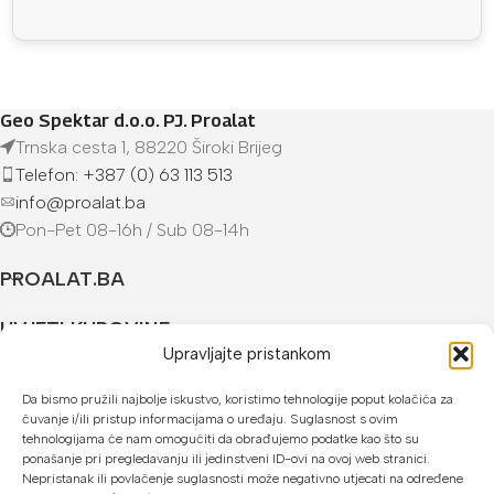
Geo Spektar d.o.o. PJ. Proalat
Trnska cesta 1, 88220 Široki Brijeg
Telefon: +387 (0) 63 113 513
info@proalat.ba
Pon-Pet 08-16h / Sub 08-14h
PROALAT.BA
UVJETI KUPOVINE
Upravljajte pristankom
NAČINI PLAĆANJA
Da bismo pružili najbolje iskustvo, koristimo tehnologije poput kolačića za
čuvanje i/ili pristup informacijama o uređaju. Suglasnost s ovim
U našoj web trgovini možete platiti:
tehnologijama će nam omogućiti da obrađujemo podatke kao što su
ponašanje pri pregledavanju ili jedinstveni ID-ovi na ovoj web stranici.
Kreditnim karticama jednokratno ili do 24 rate
Nepristanak ili povlačenje suglasnosti može negativno utjecati na određene