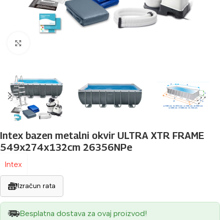
Povećaj sliku
Intex bazen metalni okvir ULTRA XTR FRAME
549x274x132cm 26356NPe
Intex
Izračun rata
Besplatna dostava za ovaj proizvod!