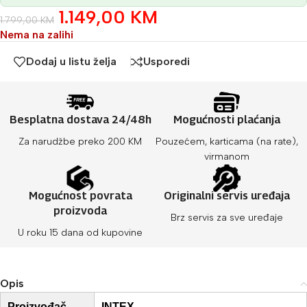
1.149,00
KM
1.799,00
KM
Nema na zalihi
Dodaj u listu želja
Usporedi
Besplatna dostava 24/48h
Mogućnosti plaćanja
Za narudžbe preko 200 KM
Pouzećem, karticama (na rate),
virmanom
Mogućnost povrata
Originalni servis uređaja
proizvoda
Brz servis za sve uređaje
U roku 15 dana od kupovine
Opis
Proizvođač
INTEX