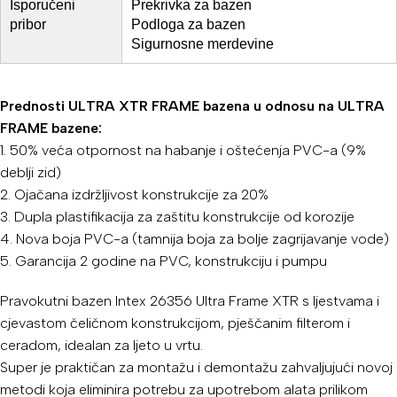
Isporučeni
Prekrivka za bazen
pribor
Podloga za bazen
Sigurnosne merdevine
Prednosti ULTRA XTR FRAME bazena u odnosu na ULTRA
FRAME bazene:
1. 50% veća otpornost na habanje i oštećenja PVC-a (9%
deblji zid)
2. Ojačana izdržljivost konstrukcije za 20%
3. Dupla plastifikacija za zaštitu konstrukcije od korozije
4. Nova boja PVC-a (tamnija boja za bolje zagrijavanje vode)
5. Garancija 2 godine na PVC, konstrukciju i pumpu
Pravokutni bazen Intex 26356 Ultra Frame XTR s ljestvama i
cjevastom čeličnom konstrukcijom, pješčanim filterom i
ceradom, idealan za ljeto u vrtu.
Super je praktičan za montažu i demontažu zahvaljujući novoj
metodi koja eliminira potrebu za upotrebom alata prilikom