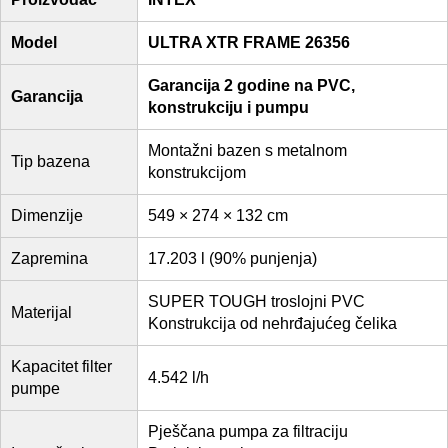
Model
ULTRA XTR FRAME 26356
Garancija 2 godine na PVC,
Garancija
konstrukciju i pumpu
Montažni bazen s metalnom
Tip bazena
konstrukcijom
Dimenzije
549 × 274 × 132 cm
Zapremina
17.203 l (90% punjenja)
SUPER TOUGH troslojni PVC
Materijal
Konstrukcija od nehrđajućeg čelika
Kapacitet filter
4.542 l/h
pumpe
Pješčana pumpa za filtraciju