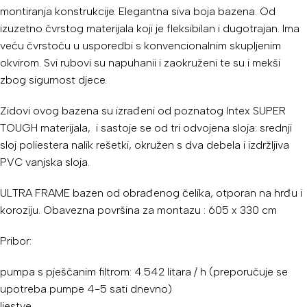
montiranja konstrukcije. Elegantna siva boja bazena. Od
izuzetno čvrstog materijala koji je fleksibilan i dugotrajan. Ima
veću čvrstoću u usporedbi s konvencionalnim skupljenim
okvirom. Svi rubovi su napuhanii i zaokruženi te su i mekši
zbog sigurnost djece.
Zidovi ovog bazena su izrađeni od poznatog Intex SUPER
TOUGH materijala, i sastoje se od tri odvojena sloja: srednji
sloj poliestera nalik rešetki, okružen s dva debela i izdržljiva
PVC vanjska sloja.
ULTRA FRAME bazen od obrađenog čelika, otporan na hrđu i
koroziju. Obavezna površina za montazu : 605 x 330 cm
Pribor:
pumpa s pješčanim filtrom: 4.542 litara / h (preporučuje se
upotreba pumpe 4-5 sati dnevno)
ljestve