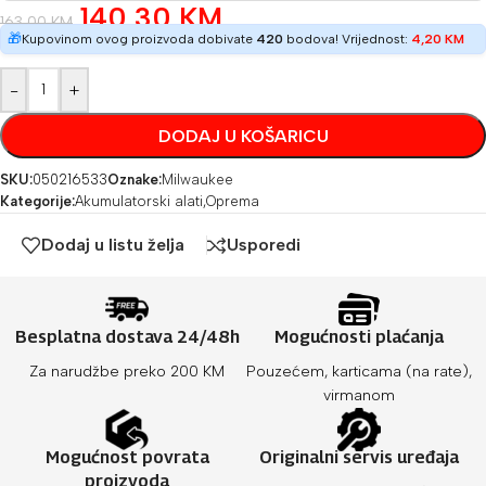
140,30
KM
163,00
KM
🎁
Kupovinom ovog proizvoda dobivate
420
bodova! Vrijednost:
4,20
KM
-
+
DODAJ U KOŠARICU
SKU:
050216533
Oznake:
Milwaukee
Kategorije:
Akumulatorski alati
,
Oprema
Dodaj u listu želja
Usporedi
Besplatna dostava 24/48h
Mogućnosti plaćanja
Za narudžbe preko 200 KM
Pouzećem, karticama (na rate),
virmanom
Mogućnost povrata
Originalni servis uređaja
proizvoda