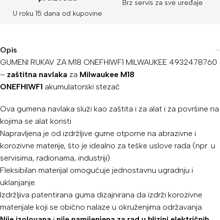
Brz servis za sve uređaje
U roku 15 dana od kupovine
Opis
GUMENI RUKAV ZA M18 ONEFHIWF1 MILWAUKEE 4932478760
–
zaštitna navlaka
za
Milwaukee M18
ONEFHIWF1
akumulatorski stezač
Ova gumena navlaka služi kao zaštita i za alat i za površine na
kojima se alat koristi.
Napravljena je od izdržljive gume otporne na abrazivne i
korozivne materije, što je idealno za teške uslove rada (npr. u
servisima, radionama, industriji).
Fleksibilan materijal omogućuje jednostavnu ugradnju i
uklanjanje.
Izdržljiva patentirana guma dizajnirana da izdrži korozivne
materijale koji se obično nalaze u okruženjima održavanja.
Nije izolovana
i
nije namijenjena za rad u blizini električnih