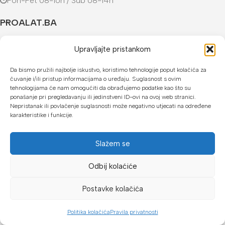
Pon-Pet 08-16h / Sub 08-14h
PROALAT.BA
UVJETI KUPOVINE
Upravljajte pristankom
NAČINI PLAĆANJA
Da bismo pružili najbolje iskustvo, koristimo tehnologije poput kolačića za
čuvanje i/ili pristup informacijama o uređaju. Suglasnost s ovim
tehnologijama će nam omogućiti da obrađujemo podatke kao što su
U našoj web trgovini možete platiti:
ponašanje pri pregledavanju ili jedinstveni ID-ovi na ovoj web stranici.
Nepristanak ili povlačenje suglasnosti može negativno utjecati na određene
Kreditnim karticama jednokratno ili do 24 rate
karakteristike i funkcije.
Općom uplatnicom, virmanom, internet bankarstvom
Slažem se
Gotovinom prilikom preuzimanja
Mikrofin do 18 rata
Odbij kolaćiće
Copyright © 2026 Proalat.ba
Postavke kolačića
Politika kolačića
Pravila privatnosti
Dućan
Lista želja
Košarica
Moj račun