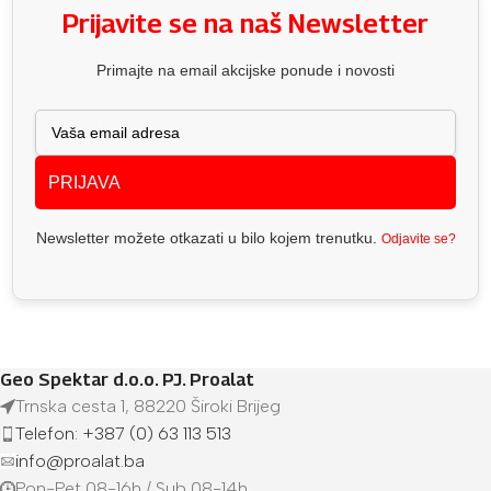
Prijavite se na naš Newsletter
Primajte na email akcijske ponude i novosti
PRIJAVA
Newsletter možete otkazati u bilo kojem trenutku.
Odjavite se?
Geo Spektar d.o.o. PJ. Proalat
Trnska cesta 1, 88220 Široki Brijeg
Telefon: +387 (0) 63 113 513
info@proalat.ba
Pon-Pet 08-16h / Sub 08-14h