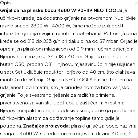
Opis
Grijalica na plinsku bocu 4600 W 90-119 NEO TOOLS
je
učinkovit uređaj za dodatno grijanje na otvorenom. Nudi dvije
razine snage: 2800 W i 4600 W, čime možete prilagoditi
intenzitet grijanja svojim trenutnim potrebama. Potrošnja plina
kreće se od 218 do 335 g/h pri tlaku plina od 37 mbar. Grijač je
opremljen plinskom mlaznicom od 0,9 mm i ručnim paljenjem.
Njegove dimenzije su 34 x 13 x 40 cm. Grijalica radi na plin
butan G30, propan G31 ili njihovu mješavinu (plin nije uključen
u set). Set uključuje reduktor i crijevo od 40 cm, što olakšava
montažu i korištenje. Grijalica NEO TOOLS emitira toplinu na
udaljenosti do 1 metra, što je čini idealnom za brzo vanjsko
grijanje. To je svestrano rješenje za različite primjene,
prvenstveno za vanjsku upotrebu u zaštićenim mjestima.
Njegov kompaktni dizajn i podesiva snaga čine ga praktičnim i
učinkovitim alatom za održavanje topline tamo gdje je
potrebna.
Značajke proizvoda:
plinski grijač za boce, nazivna
snaga – 4600 W, sa reduktorom i crijevom dužine 40 cm, 2