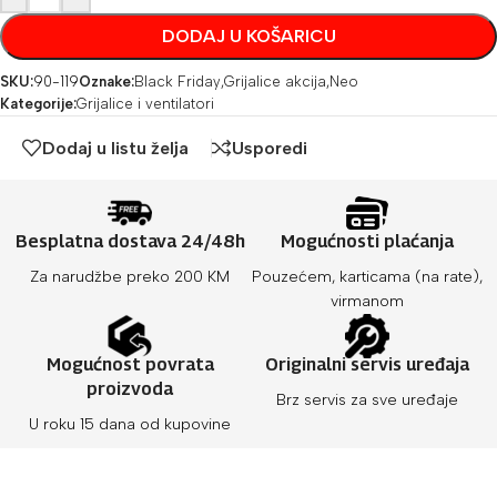
DODAJ U KOŠARICU
SKU:
90-119
Oznake:
Black Friday
,
Grijalice akcija
,
Neo
Kategorije:
Grijalice i ventilatori
Dodaj u listu želja
Usporedi
Besplatna dostava 24/48h
Mogućnosti plaćanja
Za narudžbe preko 200 KM
Pouzećem, karticama (na rate),
virmanom
Mogućnost povrata
Originalni servis uređaja
proizvoda
Brz servis za sve uređaje
U roku 15 dana od kupovine