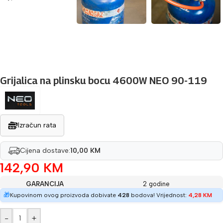
Grijalica na plinsku bocu 4600W NEO 90-119
Izračun rata
Cijena dostave:
10,00 KM
142,90
KM
GARANCIJA
2 godine
🎁
Kupovinom ovog proizvoda dobivate
428
bodova! Vrijednost:
4,28
KM
-
+