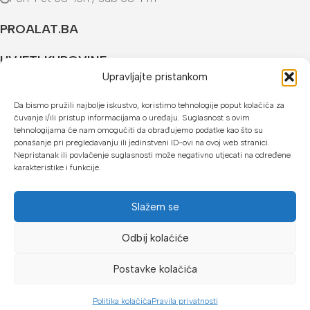
PROALAT.BA
UVJETI KUPOVINE
Upravljajte pristankom
NAČINI PLAĆANJA
Da bismo pružili najbolje iskustvo, koristimo tehnologije poput kolačića za
čuvanje i/ili pristup informacijama o uređaju. Suglasnost s ovim
U našoj web trgovini možete platiti:
tehnologijama će nam omogućiti da obrađujemo podatke kao što su
ponašanje pri pregledavanju ili jedinstveni ID-ovi na ovoj web stranici.
Kreditnim karticama jednokratno ili do 24 rate
Nepristanak ili povlačenje suglasnosti može negativno utjecati na određene
karakteristike i funkcije.
Općom uplatnicom, virmanom, internet bankarstvom
Gotovinom prilikom preuzimanja
Slažem se
Mikrofin do 18 rata
Odbij kolaćiće
Copyright © 2026 Proalat.ba
Postavke kolačića
Politika kolačića
Pravila privatnosti
Dućan
Lista želja
Košarica
Moj račun