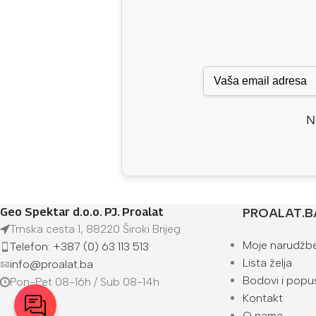
N
Geo Spektar d.o.o. PJ. Proalat
PROALAT.B
Trnska cesta 1, 88220 Široki Brijeg
Moje narudžb
Telefon: +387 (0) 63 113 513
Lista želja
info@proalat.ba
Bodovi i popus
Pon-Pet 08-16h / Sub 08-14h
Kontakt
O nama