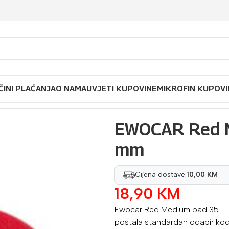
ČINI PLAĆANJA
O NAMA
UVJETI KUPOVINE
MIKROFIN KUPOVI
 mm
EWOCAR Red 
mm
Cijena dostave:
10,00 KM
18,90
KM
Ewocar Red Medium pad 35 – 15
postala standardan odabir kod f