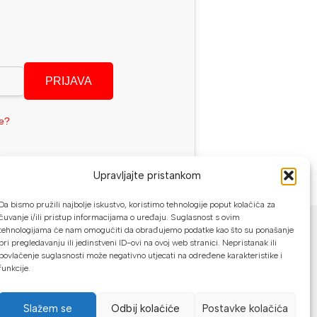
PRIJAVA
se?
Upravljajte pristankom
Da bismo pružili najbolje iskustvo, koristimo tehnologije poput kolačića za
NAČINI PLAĆANJA
čuvanje i/ili pristup informacijama o uređaju. Suglasnost s ovim
tehnologijama će nam omogućiti da obrađujemo podatke kao što su ponašanje
pri pregledavanju ili jedinstveni ID-ovi na ovoj web stranici. Nepristanak ili
U našoj web trgovini možete platiti:
povlačenje suglasnosti može negativno utjecati na određene karakteristike i
funkcije.
Kreditnim karticama jednokratno ili do
24 rate
Slažem se
Odbij kolaćiće
Postavke kolačića