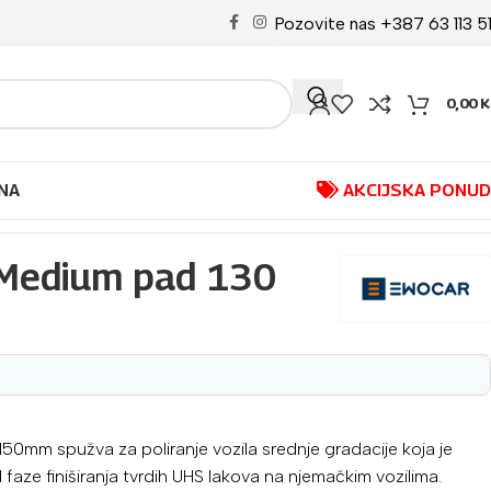
Pozovite nas +387 63 113 5
0,00
K
NA
AKCIJSKA PONU
Medium pad 130
0mm spužva za poliranje vozila srednje gradacije koja je
aze finiširanja tvrdih UHS lakova na njemačkim vozilima.