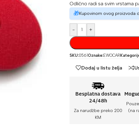
Odlično radi sa svim vrstama pas
🎁
Kupovinom ovog proizvoda 
-
+
SKU:
0561
Oznake:
EWOCAR
Kategorij
Dodaj u listu želja
U
Besplatna dostava
Moguć
24/48h
Pouze
Za narudžbe preko 200
(na r
KM