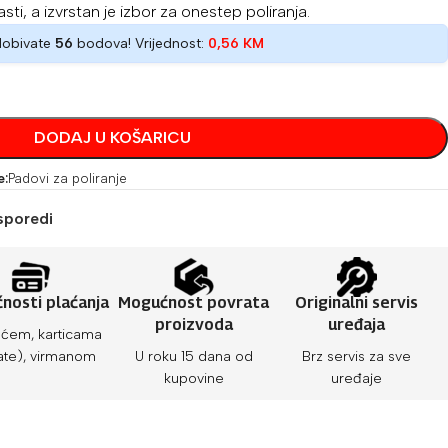
ti, a izvrstan je izbor za onestep poliranja.
dobivate
56
bodova! Vrijednost:
0,56
KM
DODAJ U KOŠARICU
e:
Padovi za poliranje
sporedi
nosti plaćanja
Mogućnost povrata
Originalni servis
proizvoda
uređaja
ćem, karticama
ate), virmanom
U roku 15 dana od
Brz servis za sve
kupovine
uređaje