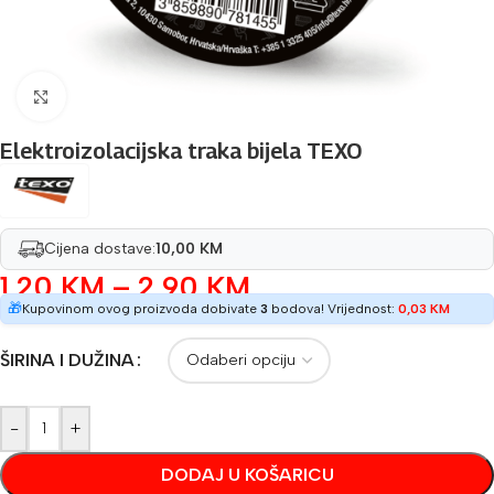
Povećaj sliku
Elektroizolacijska traka bijela TEXO
Cijena dostave:
10,00 KM
1,20
KM
–
2,90
KM
🎁
Kupovinom ovog proizvoda dobivate
3
bodova! Vrijednost:
0,03
KM
ŠIRINA I DUŽINA
-
+
DODAJ U KOŠARICU