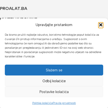
PROALAT.BA
UVJETI KUPOVINE
Upravljajte pristankom
NAČINI PLAĆANJA
Da bismo pružili najbolje iskustvo, koristimo tehnologije poput kolačića za
čuvanje i/ili pristup informacijama o uređaju. Suglasnost s ovim
U našoj web trgovini možete platiti:
tehnologijama će nam omogućiti da obrađujemo podatke kao što su
ponašanje pri pregledavanju ili jedinstveni ID-ovi na ovoj web stranici.
Kreditnim karticama jednokratno ili do 24 rate
Nepristanak ili povlačenje suglasnosti može negativno utjecati na određene
karakteristike i funkcije.
Općom uplatnicom, virmanom, internet bankarstvom
Gotovinom prilikom preuzimanja
Slažem se
Mikrofin do 18 rata
Odbij kolaćiće
Copyright © 2026 Proalat.ba
Postavke kolačića
Politika kolačića
Pravila privatnosti
Dućan
Lista želja
Košarica
Moj račun