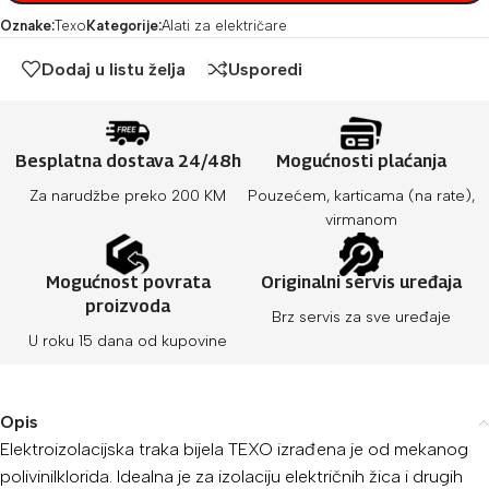
Oznake:
Texo
Kategorije:
Alati za električare
Dodaj u listu želja
Usporedi
Besplatna dostava 24/48h
Mogućnosti plaćanja
Za narudžbe preko 200 KM
Pouzećem, karticama (na rate),
virmanom
Mogućnost povrata
Originalni servis uređaja
proizvoda
Brz servis za sve uređaje
U roku 15 dana od kupovine
Opis
Elektroizolacijska traka bijela TEXO izrađena je od mekanog
polivinilklorida. Idealna je za izolaciju električnih žica i drugih