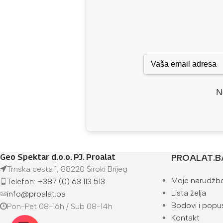
N
Geo Spektar d.o.o. PJ. Proalat
PROALAT.B
Trnska cesta 1, 88220 Široki Brijeg
Moje narudžb
Telefon: +387 (0) 63 113 513
Lista želja
info@proalat.ba
Bodovi i popus
Pon-Pet 08-16h / Sub 08-14h
Kontakt