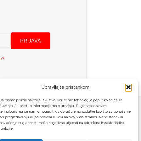
PRIJAVA
se?
Upravljajte pristankom
NAČINI PLAĆANJA
Da bismo pružili najbolje iskustvo, koristimo tehnologije poput kolačića za
čuvanje i/ili pristup informacijama o uređaju. Suglasnost s ovim
tehnologijama će nam omogućiti da obrađujemo podatke kao što su ponašanje
U našoj web trgovini možete platiti:
pri pregledavanju ili jedinstveni ID-ovi na ovoj web stranici. Nepristanak ili
povlačenje suglasnosti može negativno utjecati na određene karakteristike i
Kreditnim karticama jednokratno ili do
funkcije.
24 rate