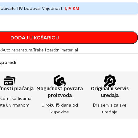
dobivate
119
bodova! Vrijednost:
1,19
KM
DODAJ U KOŠARICU
:
Auto reparatura
,
Trake i zaštitni materijal
sporedi
nosti plaćanja
Mogućnost povrata
Originalni servis
proizvoda
uređaja
ćem, karticama
ate), virmanom
U roku 15 dana od
Brz servis za sve
kupovine
uređaje