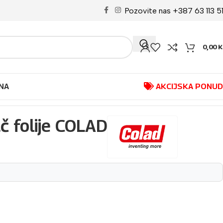
Pozovite nas +387 63 113 5
0,00
K
NA
AKCIJSKA PONU
ač folije COLAD