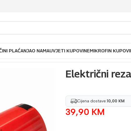
ČINI PLAĆANJA
O NAMA
UVJETI KUPOVINE
MIKROFIN KUPOVI
 zaštitni materijal
/
Električni rezač folije COLAD
Električni rez
Cijena dostave:
10,00 KM
39,90
KM