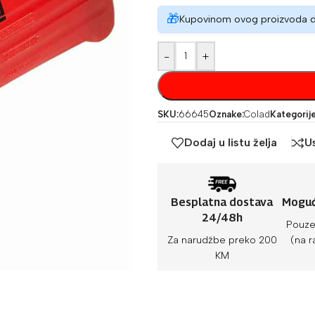
🎁
Kupovinom ovog proizvoda 
-
+
SKU:
66645
Oznake:
Colad
Kategorije
Dodaj u listu želja
U
Besplatna dostava
Moguć
24/48h
Pouze
Za narudžbe preko 200
(na r
KM