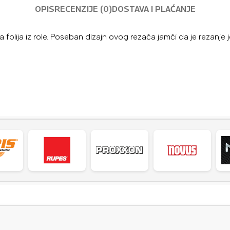
OPIS
RECENZIJE (0)
DOSTAVA I PLAĆANJE
sta folija iz role. Poseban dizajn ovog rezača jamči da je rezanj