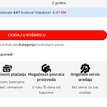
2 godine
dobivate
447
bodova! Vrijednost:
4,47
KM
DODAJ U KOŠARICU
9
,
einhell dani
Kategorije:
Visokotlačni perači
sporedi
nosti plaćanja
Mogućnost povrata
Originalni servis
proizvoda
uređaja
ćem, karticama
ate), virmanom
U roku 15 dana od
Brz servis za sve
kupovine
uređaje