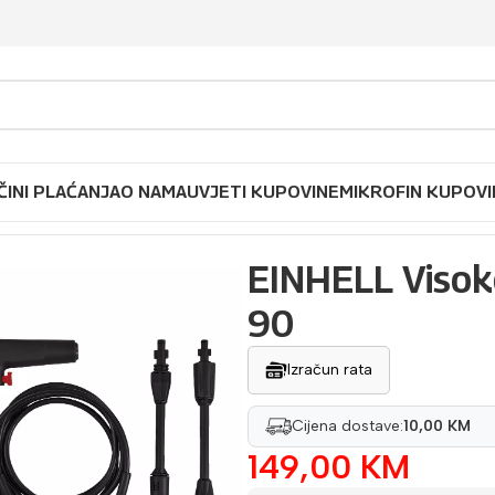
ČINI PLAĆANJA
O NAMA
UVJETI KUPOVINE
MIKROFIN KUPOVI
otlačni perač TC-HP 90
EINHELL Visok
90
Izračun rata
Cijena dostave:
10,00 KM
149,00
KM