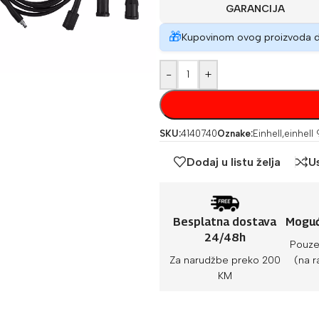
GARANCIJA
🎁
Kupovinom ovog proizvoda 
-
+
SKU:
4140740
Oznake:
Einhell
,
einhell 
Dodaj u listu želja
U
Besplatna dostava
Moguć
24/48h
Pouze
Za narudžbe preko 200
(na r
KM