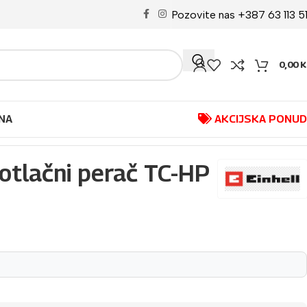
Pozovite nas +387 63 113 5
0,00
K
NA
AKCIJSKA PONU
otlačni perač TC-HP