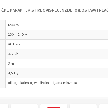
IČKE KARAKTERISTIKE
OPIS
RECENZIJE (0)
DOSTAVA I PLA
1200 W
230 - 240 V
90 bara
372 l/h
3 m
4,9 kg
pištolj, tlačna cijev i široka i šiljasta mlaznica