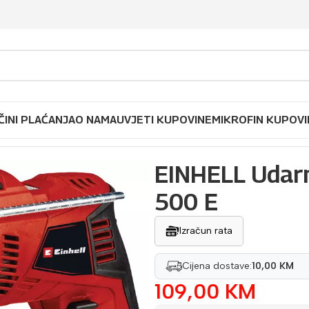
ČINI PLAĆANJA
O NAMA
UVJETI KUPOVINE
MIKROFIN KUPOVI
ca TE-ID 500 E
EINHELL Udarn
500 E
Izračun rata
Cijena dostave:
10,00 KM
109,00
KM