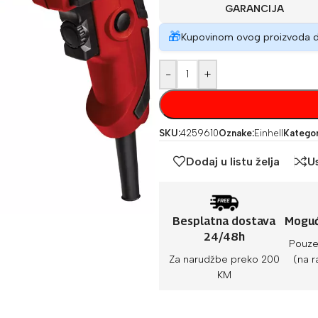
GARANCIJA
🎁
Kupovinom ovog proizvoda 
-
+
SKU:
4259610
Oznake:
Einhell
Kategor
Dodaj u listu želja
U
Besplatna dostava
Moguć
24/48h
Pouze
Za narudžbe preko 200
(na r
KM