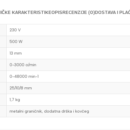
IČKE KARAKTERISTIKE
OPIS
RECENZIJE (0)
DOSTAVA I PLA
230 V
500 W
13 mm
0-3000 o/min
0-48000 min-1
25/10/8 mm
1,7 kg
metalni graničnik, dodatna drška i kovčeg