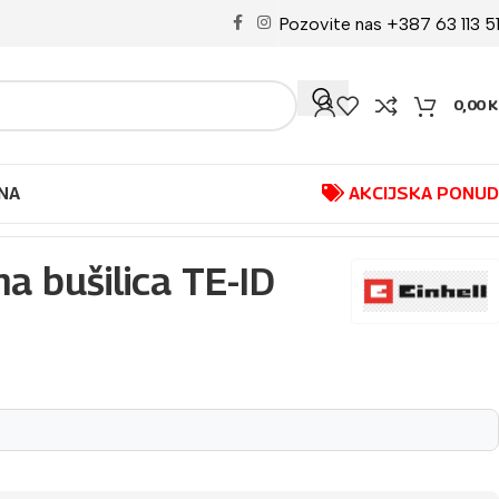
Pozovite nas +387 63 113 5
0,00
K
NA
AKCIJSKA PONU
a bušilica TE-ID