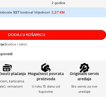
2 godine
dobivate
327
bodova! Vrijednost:
3,27
KM
DODAJ U KOŠARICU
ije:
Bušilice i čekići
sporedi
nosti plaćanja
Mogućnost povrata
Originalni servis
proizvoda
uređaja
ćem, karticama
ate), virmanom
U roku 15 dana od
Brz servis za sve
kupovine
uređaje