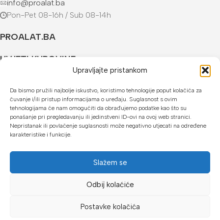
info@proalat.ba
Pon-Pet 08-16h / Sub 08-14h
PROALAT.BA
UVJETI KUPOVINE
Upravljajte pristankom
NAČINI PLAĆANJA
Da bismo pružili najbolje iskustvo, koristimo tehnologije poput kolačića za
čuvanje i/ili pristup informacijama o uređaju. Suglasnost s ovim
U našoj web trgovini možete platiti:
tehnologijama će nam omogućiti da obrađujemo podatke kao što su
ponašanje pri pregledavanju ili jedinstveni ID-ovi na ovoj web stranici.
Kreditnim karticama jednokratno ili do 24 rate
Nepristanak ili povlačenje suglasnosti može negativno utjecati na određene
karakteristike i funkcije.
Općom uplatnicom, virmanom, internet bankarstvom
Gotovinom prilikom preuzimanja
Slažem se
Mikrofin do 18 rata
Odbij kolaćiće
Copyright © 2026 Proalat.ba
Postavke kolačića