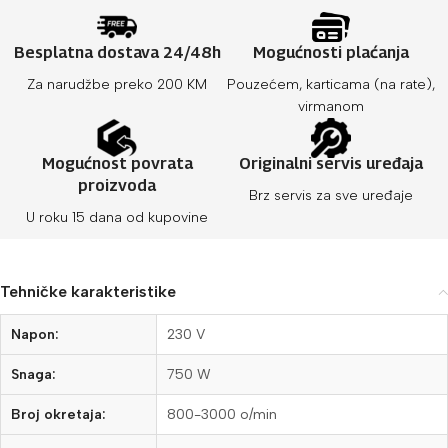
Besplatna dostava 24/48h
Mogućnosti plaćanja
Za narudžbe preko 200 KM
Pouzećem, karticama (na rate),
virmanom
Mogućnost povrata
Originalni servis uređaja
proizvoda
Brz servis za sve uređaje
U roku 15 dana od kupovine
Tehničke karakteristike
Napon:
230 V
Snaga:
750 W
Broj okretaja:
800-3000 o/min