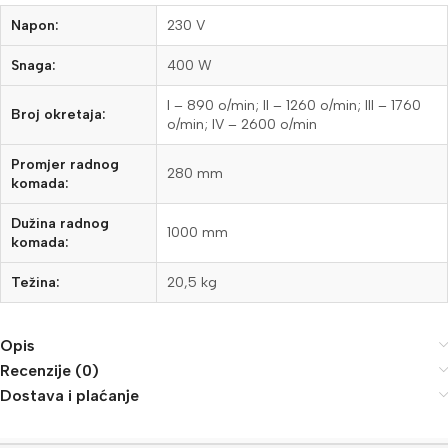
Napon:
230 V
Snaga:
400 W
I – 890 o/min; II – 1260 o/min; III – 1760
Broj okretaja:
o/min; IV – 2600 o/min
Promjer radnog
280 mm
komada:
Dužina radnog
1000 mm
komada:
Težina:
20,5 kg
Opis
Recenzije (0)
Dostava i plaćanje