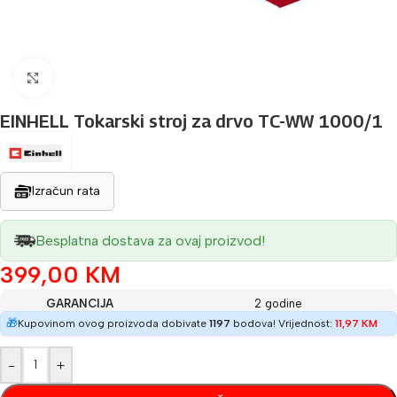
Povećaj sliku
EINHELL Tokarski stroj za drvo TC-WW 1000/1
Izračun rata
Besplatna dostava za ovaj proizvod!
399,00
KM
GARANCIJA
2 godine
🎁
Kupovinom ovog proizvoda dobivate
1197
bodova! Vrijednost:
11,97
KM
-
+