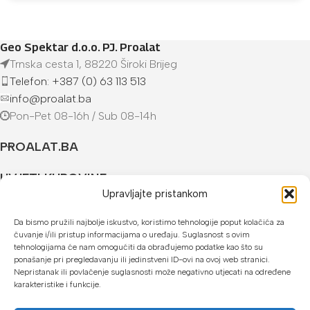
Geo Spektar d.o.o. PJ. Proalat
Trnska cesta 1, 88220 Široki Brijeg
Telefon: +387 (0) 63 113 513
info@proalat.ba
Pon-Pet 08-16h / Sub 08-14h
PROALAT.BA
UVJETI KUPOVINE
Upravljajte pristankom
NAČINI PLAĆANJA
Da bismo pružili najbolje iskustvo, koristimo tehnologije poput kolačića za
čuvanje i/ili pristup informacijama o uređaju. Suglasnost s ovim
U našoj web trgovini možete platiti:
tehnologijama će nam omogućiti da obrađujemo podatke kao što su
ponašanje pri pregledavanju ili jedinstveni ID-ovi na ovoj web stranici.
Kreditnim karticama jednokratno ili do 24 rate
Nepristanak ili povlačenje suglasnosti može negativno utjecati na određene
karakteristike i funkcije.
Općom uplatnicom, virmanom, internet bankarstvom