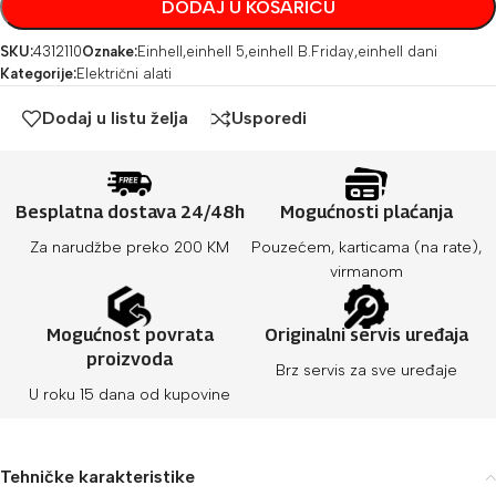
DODAJ U KOŠARICU
SKU:
4312110
Oznake:
Einhell
,
einhell 5
,
einhell B.Friday
,
einhell dani
Kategorije:
Električni alati
Dodaj u listu želja
Usporedi
Besplatna dostava 24/48h
Mogućnosti plaćanja
Za narudžbe preko 200 KM
Pouzećem, karticama (na rate),
virmanom
Mogućnost povrata
Originalni servis uređaja
proizvoda
Brz servis za sve uređaje
U roku 15 dana od kupovine
Tehničke karakteristike