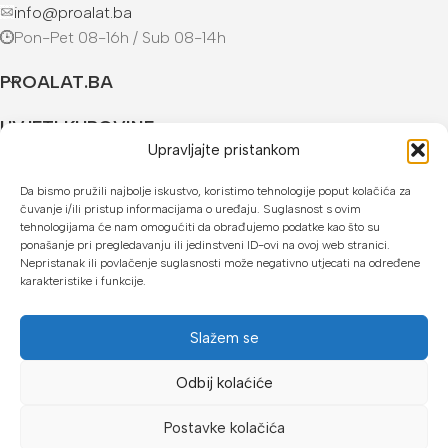
info@proalat.ba
Pon-Pet 08-16h / Sub 08-14h
PROALAT.BA
UVJETI KUPOVINE
Upravljajte pristankom
NAČINI PLAĆANJA
Da bismo pružili najbolje iskustvo, koristimo tehnologije poput kolačića za
čuvanje i/ili pristup informacijama o uređaju. Suglasnost s ovim
U našoj web trgovini možete platiti:
tehnologijama će nam omogućiti da obrađujemo podatke kao što su
ponašanje pri pregledavanju ili jedinstveni ID-ovi na ovoj web stranici.
Kreditnim karticama jednokratno ili do 24 rate
Nepristanak ili povlačenje suglasnosti može negativno utjecati na određene
karakteristike i funkcije.
Općom uplatnicom, virmanom, internet bankarstvom
Gotovinom prilikom preuzimanja
Slažem se
Mikrofin do 18 rata
Odbij kolaćiće
Copyright © 2026 Proalat.ba
Postavke kolačića