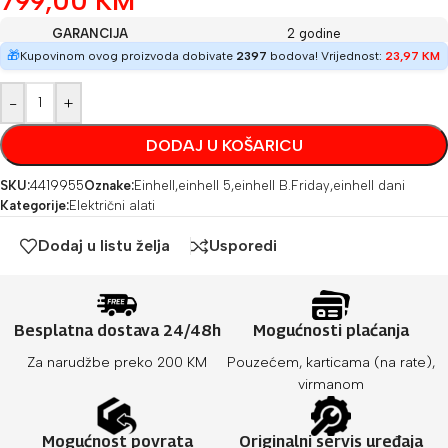
799,00
KM
GARANCIJA
2 godine
🎁
Kupovinom ovog proizvoda dobivate
2397
bodova! Vrijednost:
23,97
KM
-
+
DODAJ U KOŠARICU
SKU:
4419955
Oznake:
Einhell
,
einhell 5
,
einhell B.Friday
,
einhell dani
Kategorije:
Električni alati
Dodaj u listu želja
Usporedi
Besplatna dostava 24/48h
Mogućnosti plaćanja
Za narudžbe preko 200 KM
Pouzećem, karticama (na rate),
virmanom
Mogućnost povrata
Originalni servis uređaja