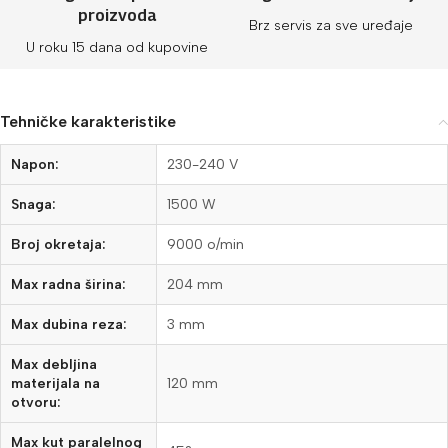
proizvoda
Brz servis za sve uređaje
U roku 15 dana od kupovine
Tehničke karakteristike
Napon:
230-240 V
Snaga:
1500 W
Broj okretaja:
9000 o/min
Max radna širina:
204 mm
Max dubina reza:
3 mm
Max debljina
materijala na
120 mm
otvoru:
Max kut paralelnog