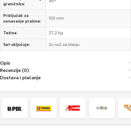
45°
graničnika:
Priključak za
100 mm
usisavanje prašine:
Težina:
27,2 kg
Set uključuje:
2x nož za blanju
Opis
Recenzije (0)
Dostava i plaćanje