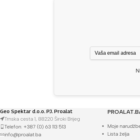
N
Geo Spektar d.o.o. PJ. Proalat
PROALAT.B
Trnska cesta 1, 88220 Široki Brijeg
Moje narudžb
Telefon: +387 (0) 63 113 513
Lista želja
info@proalat.ba