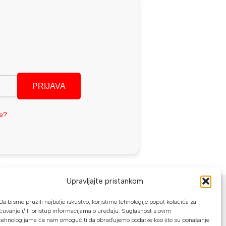
PRIJAVA
se?
NAČINI PLAĆANJA
Upravljajte pristankom
Da bismo pružili najbolje iskustvo, koristimo tehnologije poput kolačića za
U našoj web trgovini možete platiti:
čuvanje i/ili pristup informacijama o uređaju. Suglasnost s ovim
tehnologijama će nam omogućiti da obrađujemo podatke kao što su ponašanje