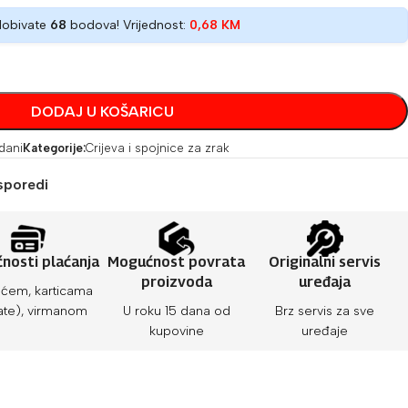
dobivate
68
bodova! Vrijednost:
0,68
KM
DODAJ U KOŠARICU
 dani
Kategorije:
Crijeva i spojnice za zrak
sporedi
nosti plaćanja
Mogućnost povrata
Originalni servis
proizvoda
uređaja
ćem, karticama
ate), virmanom
U roku 15 dana od
Brz servis za sve
kupovine
uređaje