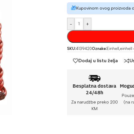
🎁
Kupovinom ovog proizvoda 
-
+
SKU:
4139420
Oznake:
Einhell
,
einhell
Dodaj u listu želja
U
Besplatna dostava
Moguć
24/48h
Pouze
Za narudžbe preko 200
(na r
KM