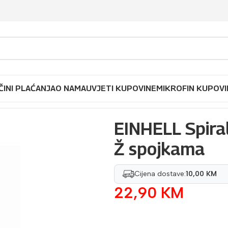
ČINI PLAĆANJA
O NAMA
UVJETI KUPOVINE
MIKROFIN KUPOVI
ak
/
EINHELL Spiralno crijevo 8 m, sa M – Ž spojkama
EINHELL Spiral
Ž spojkama
Cijena dostave:
10,00 KM
22,90
KM