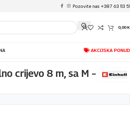
Pozovite nas +387 63 113 5
0,00
K
NA
AKCIJSKA PONU
no crijevo 8 m, sa M –