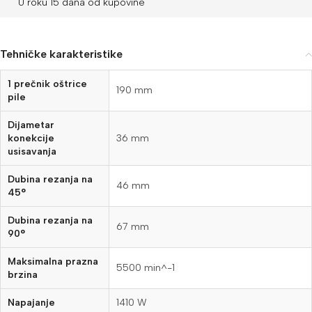
U roku 15 dana od kupovine
Tehničke karakteristike
1 prečnik oštrice
190 mm
pile
Dijametar
konekcije
36 mm
usisavanja
Dubina rezanja na
46 mm
45°
Dubina rezanja na
67 mm
90°
Maksimalna prazna
5500 min^-1
brzina
Napajanje
1410 W