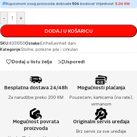
🎁
Kupovinom ovog proizvoda dobivate
506
bodova! Vrijednost:
5,06
KM
-
+
DODAJ U KOŠARICU
SKU:
4331050
Oznake:
Einhell
,
einhell dani
Kategorije:
Stolne, potezne pile i cirkulari
Dodaj u listu želja
Usporedi
Besplatna dostava 24/48h
Mogućnosti plaćanja
Za narudžbe preko 200 KM
Pouzećem, karticama (na rate),
virmanom
Mogućnost povrata
Originalni servis uređaja
proizvoda
Brz servis za sve uređaje