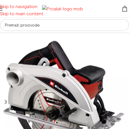
Skip to navigation
Skip to main content
Početna
/
Električni alati
/
Pile
/
Stolne, potezne pile i cirkulari